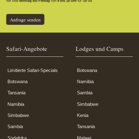
Wir sind
Montag bis Freitag
von
9 bis 18 Uhr
für Sie da.
Anfrage senden
Safari-Angebote
Lodges und Camps
Limitierte Safari-Specials
Botswana
Botswana
Namibia
Tansania
Sambia
Namibia
Simbabwe
Simbabwe
Kenia
Sambia
Tansania
Südafrika
Malawi