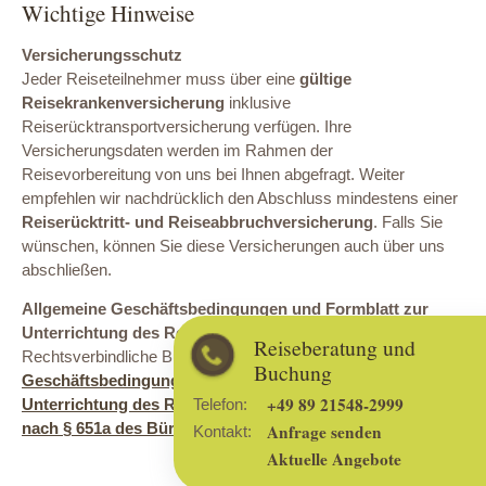
Wichtige Hinweise
Versicherungsschutz
Jeder Reiseteilnehmer muss über eine
gültige
Reisekrankenversicherung
inklusive
Reiserücktransportversicherung verfügen. Ihre
Versicherungsdaten werden im Rahmen der
Reisevorbereitung von uns bei Ihnen abgefragt. Weiter
empfehlen wir nachdrücklich den Abschluss mindestens einer
Reiserücktritt- und Reiseabbruchversicherung
. Falls Sie
wünschen, können Sie diese Versicherungen auch über uns
abschließen.
Allgemeine Geschäftsbedingungen und Formblatt zur
Unterrichtung des Reisenden
Reiseberatung und
Rechtsverbindliche Buchungsgrundlage sind die
Allgemeinen
Buchung
Geschäftsbedingungen
sowie das
Formblatt zur
+49 89 21548-2999
Telefon:
Unterrichtung des Reisenden bei einer Pauschalreise
nach § 651a des Bürgerlichen Gesetzbuchs
.
Anfrage senden
Kontakt:
Aktuelle Angebote