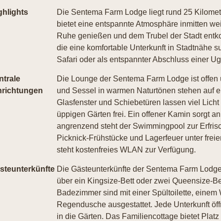
ghlights
Die Sentema Farm Lodge liegt rund 25 Kilome
bietet eine entspannte Atmosphäre inmitten wei
Ruhe genießen und dem Trubel der Stadt entko
die eine komfortable Unterkunft in Stadtnähe s
Safari oder als entspannter Abschluss einer 
ntrale
Die Lounge der Sentema Farm Lodge ist offen 
nrichtungen
und Sessel in warmen Naturtönen stehen auf ei
Glasfenster und Schiebetüren lassen viel Licht
üppigen Gärten frei. Ein offener Kamin sorgt 
angrenzend steht der Swimmingpool zur Erfris
Picknick-Frühstücke und Lagerfeuer unter frei
steht kostenfreies WLAN zur Verfügung.
steunterkünfte
Die Gästeunterkünfte der Sentema Farm Lodge si
über ein Kingsize-Bett oder zwei Queensize-Bet
Badezimmer sind mit einer Spültoilette, eine
Regendusche ausgestattet. Jede Unterkunft öffne
in die Gärten. Das Familiencottage bietet Platz 