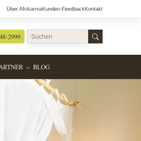
Über Afrikarma
Kunden-Feedback
Kontakt
48-2999
ARTNER
BLOG
EARTEN"
BMENU FOR "LÄNDERINFOS"
SUBMENU FOR "PARTNER"