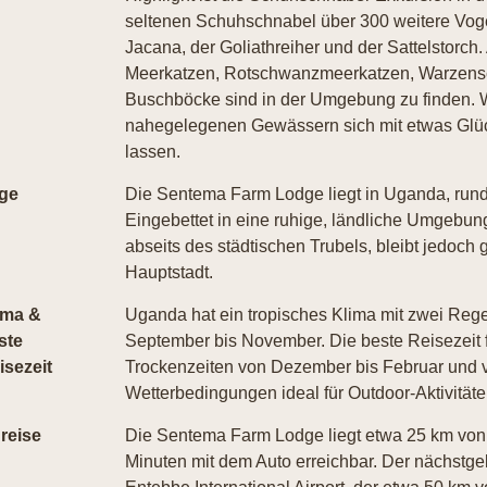
seltenen Schuhschnabel über 300 weitere Vogel
Jacana, der Goliathreiher und der Sattelstorch.
Meerkatzen, Rotschwanzmeerkatzen, Warzens
Buschböcke sind in der Umgebung zu finden. W
nahegelegenen Gewässern sich mit etwas Glüc
lassen.
ge
Die Sentema Farm Lodge liegt in Uganda, rund
Eingebettet in eine ruhige, ländliche Umgebun
abseits des städtischen Trubels, bleibt jedoch g
Hauptstadt.
ima &
Uganda hat ein tropisches Klima mit zwei Rege
ste
September bis November. Die beste Reisezeit f
isezeit
Trockenzeiten von Dezember bis Februar und v
Wetterbedingungen ideal für Outdoor-Aktivität
reise
Die Sentema Farm Lodge liegt etwa 25 km von 
Minuten mit dem Auto erreichbar. Der nächstgel