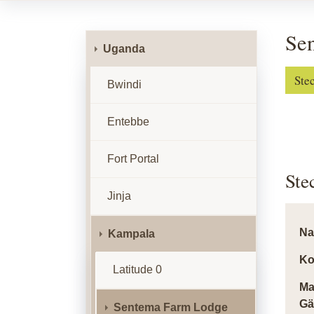
Se
Uganda
Ste
Bwindi
Entebbe
Fort Portal
Ste
Jinja
N
Kampala
Ko
Latitude 0
Ma
Gä
Sentema Farm Lodge