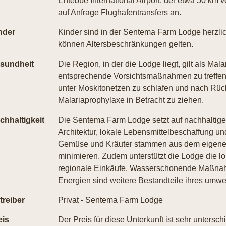
Entebbe International Airport, der etwa 50 km v
auf Anfrage Flughafentransfers an.
nder
Kinder sind in der Sentema Farm Lodge herzlic
können Altersbeschränkungen gelten.
sundheit
Die Region, in der die Lodge liegt, gilt als Mal
entsprechende Vorsichtsmaßnahmen zu treffen,
unter Moskitonetzen zu schlafen und nach Rüc
Malariaprophylaxe in Betracht zu ziehen.
chhaltigkeit
Die Sentema Farm Lodge setzt auf nachhaltige
Architektur, lokale Lebensmittelbeschaffung un
Gemüse und Kräuter stammen aus dem eigene
minimieren. Zudem unterstützt die Lodge die l
regionale Einkäufe. Wasserschonende Maßnah
Energien sind weitere Bestandteile ihres umw
treiber
Privat - Sentema Farm Lodge
eis
Der Preis für diese Unterkunft ist sehr untersch