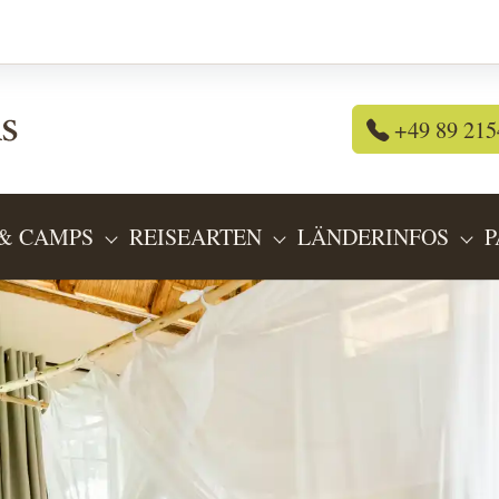
+49 89 215
& CAMPS
REISEARTEN
LÄNDERINFOS
P
OR "REISEANGEBOTE"
SUBMENU FOR "LODGES & CAMPS"
SUBMENU FOR "REIS
SU