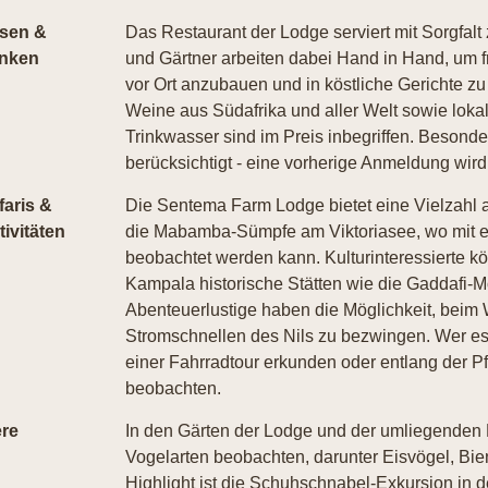
sen &
Das Restaurant der Lodge serviert mit Sorgfa
inken
und Gärtner arbeiten dabei Hand in Hand, um f
vor Ort anzubauen und in köstliche Gerichte 
Weine aus Südafrika und aller Welt sowie lokal
Trinkwasser sind im Preis inbegriffen. Beson
berücksichtigt - eine vorherige Anmeldung wir
faris &
Die Sentema Farm Lodge bietet eine Vielzahl an
tivitäten
die Mabamba-Sümpfe am Viktoriasee, wo mit e
beobachtet werden kann. Kulturinteressierte kö
Kampala historische Stätten wie die Gaddafi
Abenteuerlustige haben die Möglichkeit, beim W
Stromschnellen des Nils zu bezwingen. Wer e
einer Fahrradtour erkunden oder entlang der P
beobachten.
ere
In den Gärten der Lodge und der umliegenden 
Vogelarten beobachten, darunter Eisvögel, Bie
Highlight ist die Schuhschnabel-Exkursion i