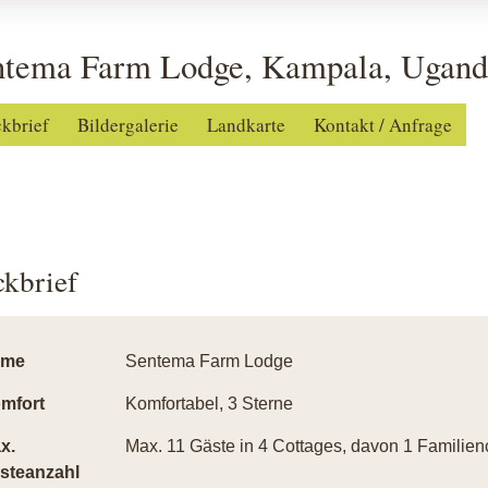
ntema Farm Lodge, Kampala, Ugand
ckbrief
Bildergalerie
Landkarte
Kontakt / Anfrage
ckbrief
ame
Sentema Farm Lodge
mfort
Komfortabel, 3 Sterne
x.
Max. 11 Gäste in 4 Cottages, davon 1 Familien
steanzahl