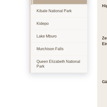
Hi
Kibale National Park
Kidepo
Lake Mburo
Ze
Ei
Murchison Falls
Queen Elizabeth National
Park
Gä