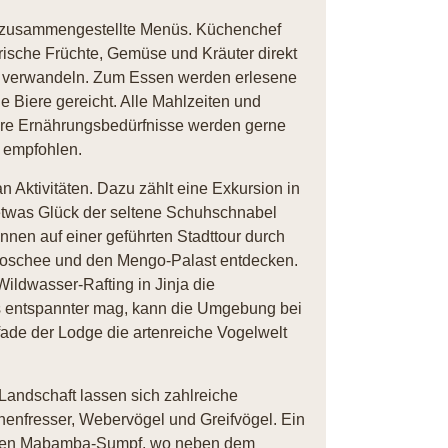
lt zusammengestellte Menüs. Küchenchef
rische Früchte, Gemüse und Kräuter direkt
zu verwandeln. Zum Essen werden erlesene
e Biere gereicht. Alle Mahlzeiten und
dere Ernährungsbedürfnisse werden gerne
d empfohlen.
 Aktivitäten. Dazu zählt eine Exkursion in
twas Glück der seltene Schuhschnabel
nnen auf einer geführten Stadttour durch
-Moschee und den Mengo-Palast entdecken.
ildwasser-Rafting in Jinja die
s entspannter mag, kann die Umgebung bei
fade der Lodge die artenreiche Vogelwelt
Landschaft lassen sich zahlreiche
nenfresser, Webervögel und Greifvögel. Ein
n den Mabamba-Sumpf, wo neben dem