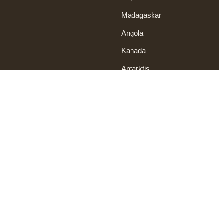
Madagaskar
Angola
Kanada
Antarktis
Service
Kontakt
Afrikarma GmbH
Kontakt
Kontorhaus 2, Büro 326-327
Impressum
Schäftlarnstraße 10
81371 München
Datenschutz
Deutschland
AGB
kontakt(at)afrikarma.de