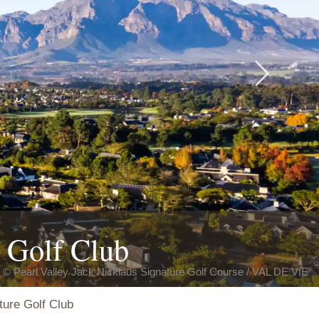
Next
e Golf Club
© Pearl Valley Jack Nicklaus Signature Golf Course / VAL DE VIE
ture Golf Club