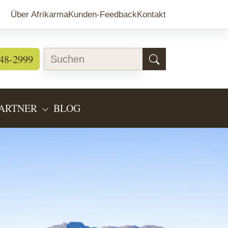
Über Afrikarma
Kunden-Feedback
Kontakt
48-2999
ARTNER
BLOG
EARTEN"
BMENU FOR "LÄNDERINFOS"
SUBMENU FOR "PARTNER"