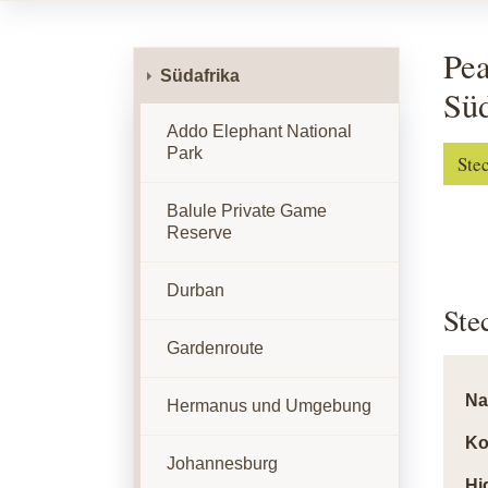
Pea
Südafrika
Süd
Addo Elephant National
Park
Ste
Balule Private Game
Reserve
Durban
Ste
Gardenroute
N
Hermanus und Umgebung
Ko
Johannesburg
Hi