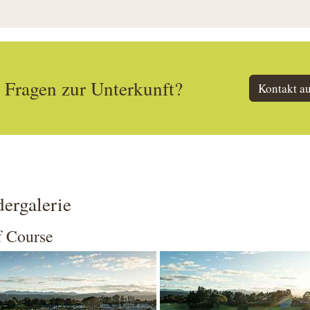
Fragen zur Unterkunft?
Kontakt a
dergalerie
f Course
 larger version
Show larger version