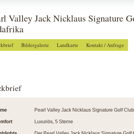
rl Valley Jack Nicklaus Signature G
afrika
ckbrief
Bildergalerie
Landkarte
Kontakt / Anfrage
ckbrief
ame
Pearl Valley Jack Nicklaus Signature Golf Club
mfort
Luxuriös, 5 Sterne
ghlights
Der Pearl Valley Jack Nicklaus Signature Golf 