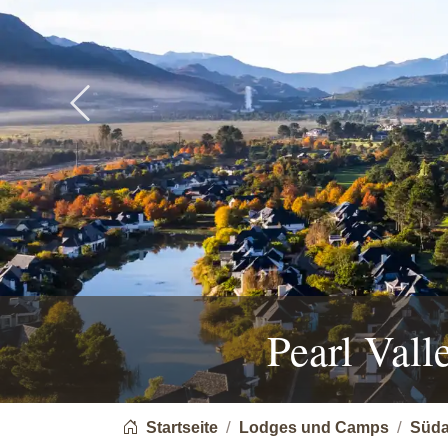
Previous
Pearl Vall
You are here:
Startseite
Lodges und Camps
Süda