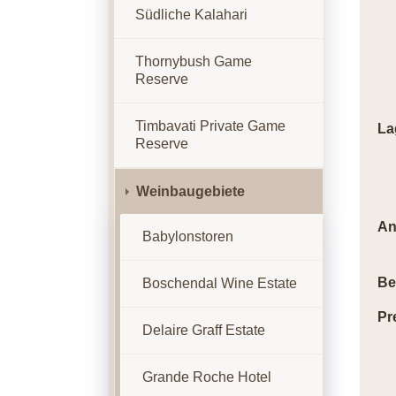
Südliche Kalahari
Thornybush Game
Reserve
Timbavati Private Game
La
Reserve
Weinbaugebiete
An
Babylonstoren
Be
Boschendal Wine Estate
Pr
Delaire Graff Estate
Grande Roche Hotel