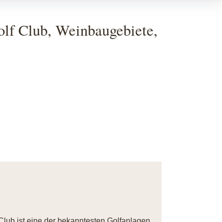
olf Club, Weinbaugebiete,
Club ist eine der bekanntesten Golfanlagen