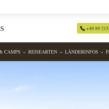
+49 89 215
& CAMPS
REISEARTEN
LÄNDERINFOS
P
OR "REISEANGEBOTE"
SUBMENU FOR "LODGES & CAMPS"
SUBMENU FOR "REIS
SU