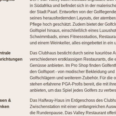
in Südafrika und befindet sich in der maleris
der Stadt Paarl. Entworfen von der Golflegend
seines herausfordernden Layouts, der atember
Pflege hoch geschätzt. Zudem bietet der Golfc
Golfspiel hinaus, einschließlich eines Luxushot
Schwimmbads, eines Fitnessstudios, Restaurant
und einem Weinkeller, alles eingebettet in ei
ntrale
Das Clubhaus besticht durch seine luxuriöse A
nrichtungen
verschiedenen erstklassigen Restaurants, die e
Genüsse anbieten. Im Pro Shop finden Golfent
den Golfsport - von modischer Bekleidung und
Golfschlägern und weiterem Zubehör. Für die 
stehen erfahrene PGA-Profis bereit, die mit i
anbieten, um das Spiel jedes Golfers zu verbes
sen &
Das Halfway-Haus im Erdgeschoss des Clubha
inken
Zwischenstation mit einer umfangreichen Ausw
die Rundenpause. Das Valley Restaurant offeri