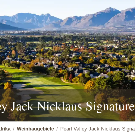
ey Jack Nicklaus Signatur
Pearl Valley Jack Nicklaus Signa
frika
Weinbaugebiete