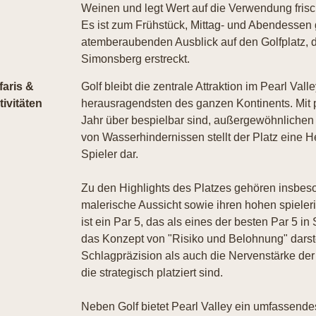
Weinen und legt Wert auf die Verwendung frisch
Es ist zum Frühstück, Mittag- und Abendessen 
atemberaubenden Ausblick auf den Golfplatz, d
Simonsberg erstreckt.
faris &
Golf bleibt die zentrale Attraktion im Pearl Val
tivitäten
herausragendsten des ganzen Kontinents. Mit p
Jahr über bespielbar sind, außergewöhnliche
von Wasserhindernissen stellt der Platz eine H
Spieler dar.
Zu den Highlights des Platzes gehören insbeson
malerische Aussicht sowie ihren hohen spiele
ist ein Par 5, das als eines der besten Par 5 in
das Konzept von "Risiko und Belohnung" darstel
Schlagpräzision als auch die Nervenstärke der
die strategisch platziert sind.
Neben Golf bietet Pearl Valley ein umfassende