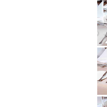
Show
Show
Show