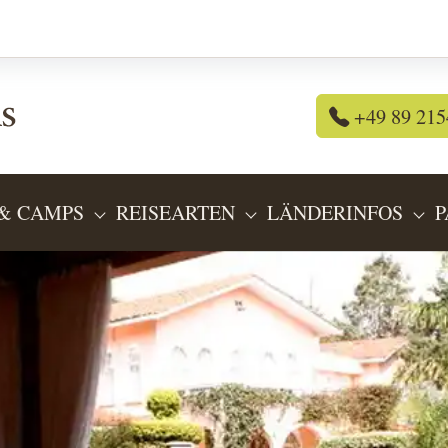
+49 89 215
& CAMPS
REISEARTEN
LÄNDERINFOS
P
OR "REISEANGEBOTE"
SUBMENU FOR "LODGES & CAMPS"
SUBMENU FOR "REIS
SU