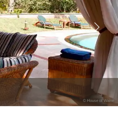
Next
© House of Waine