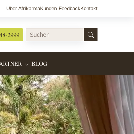
Über Afrikarma
Kunden-Feedback
Kontakt
48-2999
ARTNER
BLOG
EARTEN"
BMENU FOR "LÄNDERINFOS"
SUBMENU FOR "PARTNER"