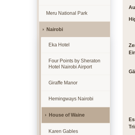
Au
Meru National Park
Hi
Nairobi
Eka Hotel
Ze
Ei
Four Points by Sheraton
Hotel Nairobi Airport
Gä
Giraffe Manor
Hemingways Nairobi
House of Waine
Es
Tr
Karen Gables