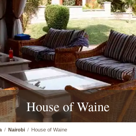
House of Waine
House of Waine
a
Nairobi