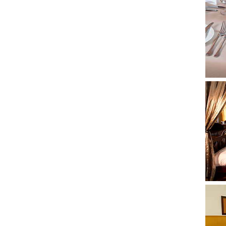
Show
Show