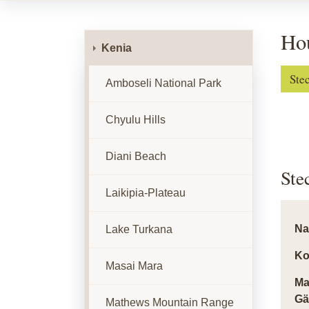
Hou
Kenia
Ste
Amboseli National Park
Chyulu Hills
Diani Beach
Ste
Laikipia-Plateau
N
Lake Turkana
Ko
Masai Mara
Ma
Gä
Mathews Mountain Range