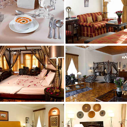
 larger version
Show larger version
 larger version
Show larger version