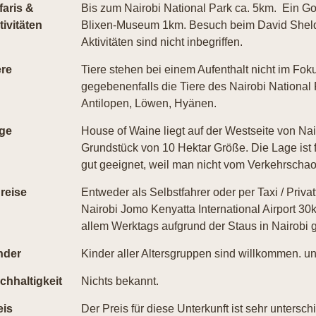
faris &
Bis zum Nairobi National Park ca. 5km. Ein Gol
tivitäten
Blixen-Museum 1km. Besuch beim David Sheldri
Aktivitäten sind nicht inbegriffen.
ere
Tiere stehen bei einem Aufenthalt nicht im Fok
gegebenenfalls die Tiere des Nairobi National P
Antilopen, Löwen, Hyänen.
ge
House of Waine liegt auf der Westseite von Nai
Grundstück von 10 Hektar Größe. Die Lage ist 
gut geeignet, weil man nicht vom Verkehrschaos 
reise
Entweder als Selbstfahrer oder per Taxi / Priv
Nairobi Jomo Kenyatta International Airport 30
allem Werktags aufgrund der Staus in Nairobi 
nder
Kinder aller Altersgruppen sind willkommen. un
chhaltigkeit
Nichts bekannt.
eis
Der Preis für diese Unterkunft ist sehr untersch