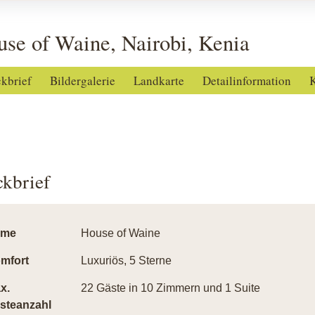
se of Waine, Nairobi, Kenia
ckbrief
Bildergalerie
Landkarte
Detailinformation
K
ckbrief
ame
House of Waine
mfort
Luxuriös, 5 Sterne
x.
22 Gäste in 10 Zimmern und 1 Suite
steanzahl