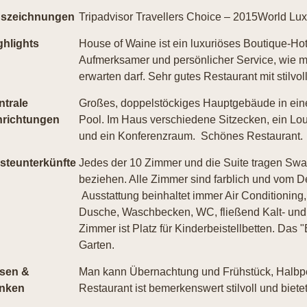
szeichnungen
Tripadvisor Travellers Choice – 2015World Lu
ghlights
House of Waine ist ein luxuriöses Boutique-Ho
Aufmerksamer und persönlicher Service, wie m
erwarten darf. Sehr gutes Restaurant mit stilvo
ntrale
Großes, doppelstöckiges Hauptgebäude in ein
nrichtungen
Pool. Im Haus verschiedene Sitzecken, ein Lou
und ein Konferenzraum. Schönes Restaurant.
steunterkünfte
Jedes der 10 Zimmer und die Suite tragen Swah
beziehen. Alle Zimmer sind farblich und vom De
Ausstattung beinhaltet immer Air Conditioning,
Dusche, Waschbecken, WC, fließend Kalt- und
Zimmer ist Platz für Kinderbeistellbetten. Das
Garten.
sen &
Man kann Übernachtung und Frühstück, Halbp
inken
Restaurant ist bemerkenswert stilvoll und biete