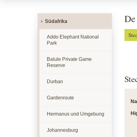
De 
Südafrika
Ste
Addo Elephant National
Park
Balule Private Game
Reserve
Ste
Durban
Gardenroute
N
Hi
Hermanus und Umgebung
Johannesburg