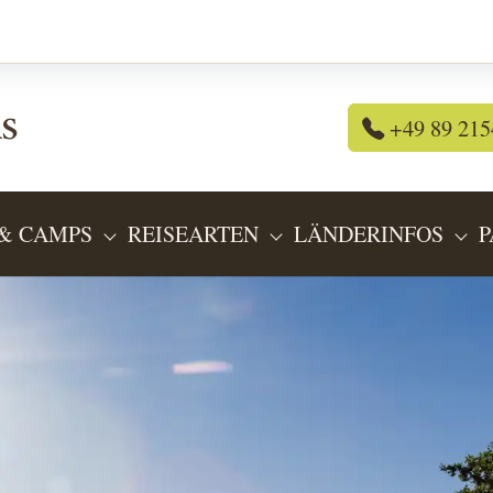
+49 89 215
& CAMPS
REISEARTEN
LÄNDERINFOS
P
OR "REISEANGEBOTE"
SUBMENU FOR "LODGES & CAMPS"
SUBMENU FOR "REIS
SU