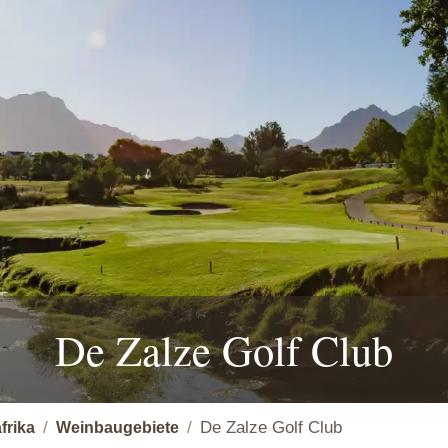
De Zalze Golf Club
De Zalze Golf Club
frika
Weinbaugebiete