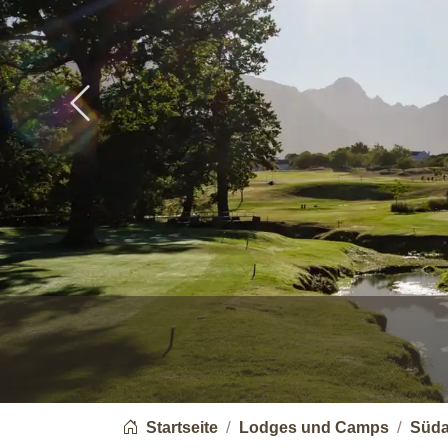
Previous
You are here:
Startseite
Lodges und Camps
Süda