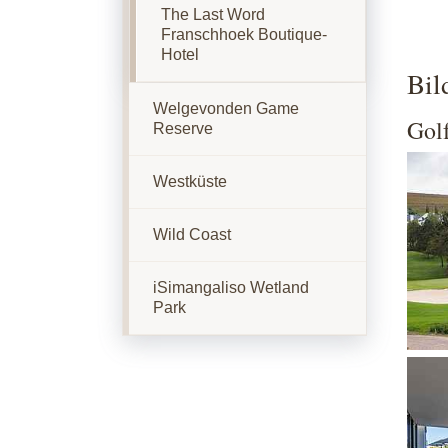
The Last Word
Franschhoek Boutique-
Hotel
Bil
Welgevonden Game
Gol
Reserve
Show
Westküste
Wild Coast
iSimangaliso Wetland
Park
Show