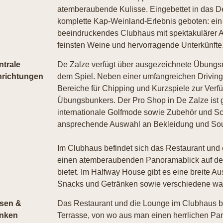
atemberaubende Kulisse. Eingebettet in das D
komplette Kap-Weinland-Erlebnis geboten: ein M
beeindruckendes Clubhaus mit spektakulärer Au
feinsten Weine und hervorragende Unterkünfte
ntrale
De Zalze verfügt über ausgezeichnete Übungs
nrichtungen
dem Spiel. Neben einer umfangreichen Driving
Bereiche für Chipping und Kurzspiele zur Verfü
Übungsbunkers. Der Pro Shop in De Zalze ist g
internationale Golfmode sowie Zubehör und Sch
ansprechende Auswahl an Bekleidung und Sou
Im Clubhaus befindet sich das Restaurant und 
einen atemberaubenden Panoramablick auf den
bietet. Im Halfway House gibt es eine breite 
Snacks und Getränken sowie verschiedene war
sen &
Das Restaurant und die Lounge im Clubhaus bie
inken
Terrasse, von wo aus man einen herrlichen Pan