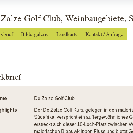
Zalze Golf Club, Weinbaugebiete, 
ckbrief
Bildergalerie
Landkarte
Kontakt / Anfrage
ckbrief
ame
De Zalze Golf Club
ghlights
Der De Zalze Golf Kurs, gelegen in den maler
Südafrika, verspricht ein außergewöhnliches G
erstreckt sich dieser 18-Loch-Platz zwische
malerischen Blaauwklippen Fluss und bietet Gol