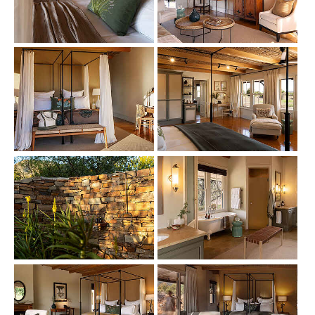
Show larger version
Show larger version
Show larger version
Show larger version
Show larger version
Show larger version