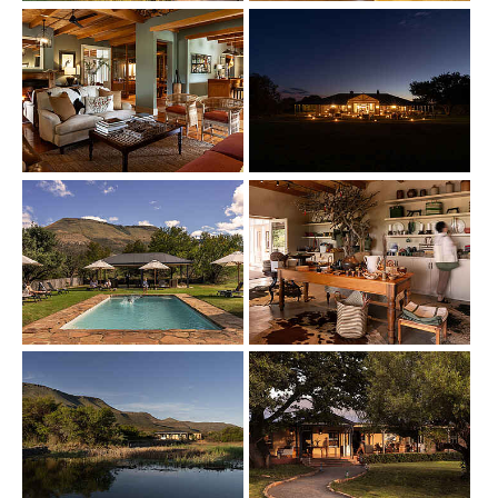
Show larger version
Show larger version
Show larger version
Show larger version
Show larger version
Show larger version