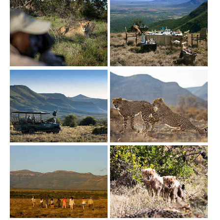
Show larger version
Show larger version
Show larger version
Show larger version