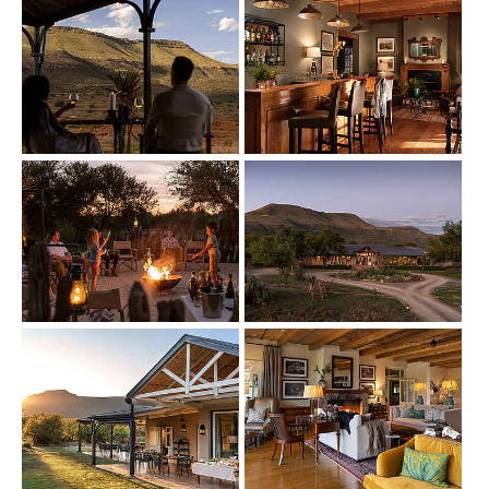
Show larger version
Show larger version
Show larger version
Show larger version
Show larger version
Show larger version