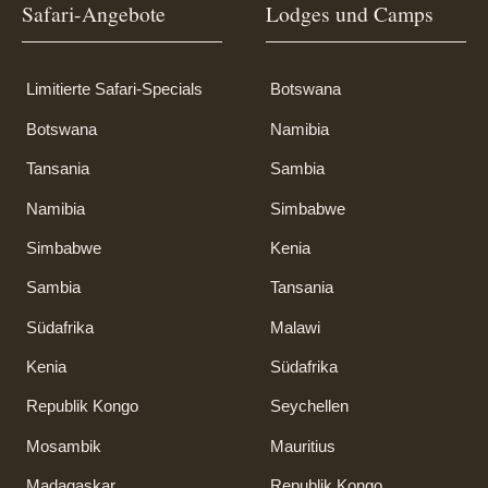
Safari-Angebote
Lodges und Camps
Limitierte Safari-Specials
Botswana
Botswana
Namibia
Tansania
Sambia
Namibia
Simbabwe
Simbabwe
Kenia
Sambia
Tansania
Südafrika
Malawi
Kenia
Südafrika
Republik Kongo
Seychellen
Mosambik
Mauritius
Madagaskar
Republik Kongo