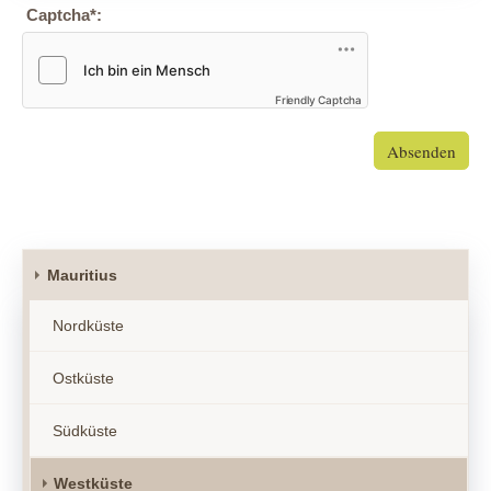
Captcha
*
:
Friendly Captcha
Absenden
Mauritius
Nordküste
Ostküste
Südküste
Westküste