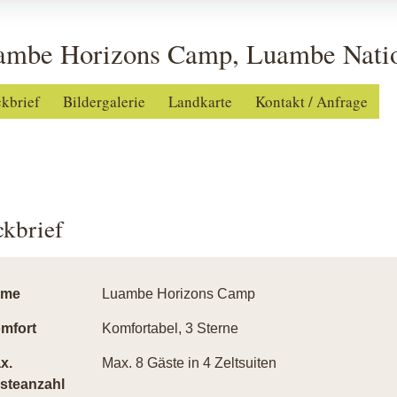
ambe Horizons Camp, Luambe Natio
ckbrief
Bildergalerie
Landkarte
Kontakt / Anfrage
ckbrief
ame
Luambe Horizons Camp
mfort
Komfortabel, 3 Sterne
x.
Max. 8 Gäste in 4 Zeltsuiten
steanzahl