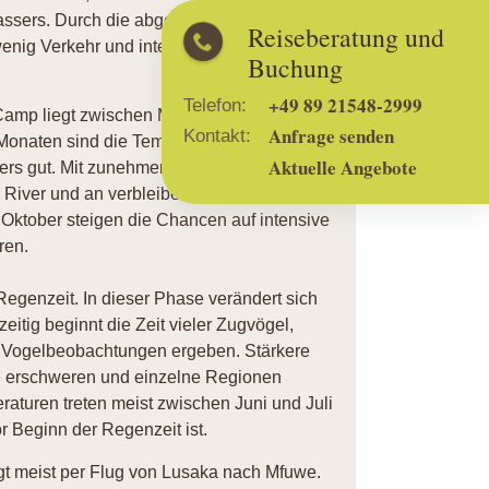
Wassers. Durch die abgeschiedene Lage
Reiseberatung und
 wenig Verkehr und intensiver Nähe zur
Buchung
+49 89 21548-2999
Telefon:
Camp liegt zwischen Mai und Oktober
Anfrage senden
Kontakt:
 Monaten sind die Temperaturen meist
Aktuelle Angebote
rs gut. Mit zunehmender Trockenheit
 River und an verbleibenden
Oktober steigen die Chancen auf intensive
ren.
Regenzeit. In dieser Phase verändert sich
eitig beginnt die Zeit vieler Zugvögel,
 Vogelbeobachtungen ergeben. Stärkere
e erschweren und einzelne Regionen
aturen treten meist zwischen Juni und Juli
r Beginn der Regenzeit ist.
t meist per Flug von Lusaka nach Mfuwe.