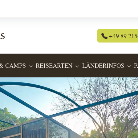
+49 89 215
& CAMPS
REISEARTEN
LÄNDERINFOS
P
OR "REISEANGEBOTE"
SUBMENU FOR "LODGES & CAMPS"
SUBMENU FOR "REIS
SU