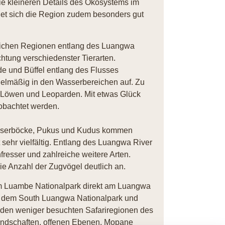
ie kleineren Details des Ökosystems im
net sich die Region zudem besonders gut
eichen Regionen entlang des Luangwa
htung verschiedenster Tierarten.
e und Büffel entlang des Flusses
egelmäßig in den Wasserbereichen auf. Zu
 Löwen und Leoparden. Mit etwas Glück
bachtet werden.
asserböcke, Pukus und Kudus kommen
t sehr vielfältig. Entlang des Luangwa River
fresser und zahlreiche weitere Arten.
e Anzahl der Zugvögel deutlich an.
m Luambe Nationalpark direkt am Luangwa
en dem South Luangwa Nationalpark und
 den weniger besuchten Safariregionen des
andschaften, offenen Ebenen, Mopane