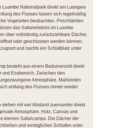
m Luambe Nationalpark direkt am Luangwa
 Entlang des Flusses lassen sich regelmäßig
che Vogelarten beobachten. Pirschfahrten
gänzen das Safarierlebnis im Luambe
en über vollständig zurückziehbare Dächer,
geöffnet oder geschlossen werden können.
kzugsort und nachts ein Schlafplatz unter
p besteht aus einem Beduinenzelt direkt
r und Essbereich. Zwischen den
und ungezwungene Atmosphäre. Mahlzeiten
sich entlang des Flusses immer wieder
stehen mit viel Abstand zueinander direkt
 private Atmosphäre. Holz, Canvas und
des kleinen Safaricamps. Die Dächer der
 schließen und ermöglichen Schlafen unter