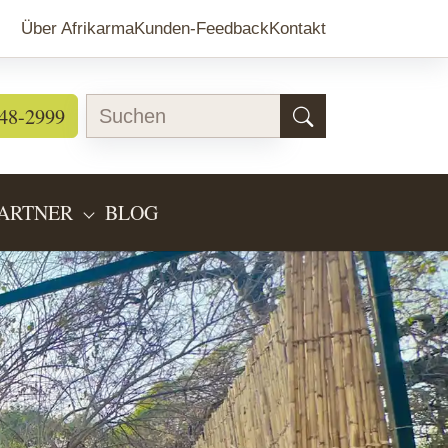
Über Afrikarma
Kunden-Feedback
Kontakt
48-2999
ARTNER
BLOG
EARTEN"
BMENU FOR "LÄNDERINFOS"
SUBMENU FOR "PARTNER"