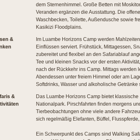
dem Sternenhimmel. Große Betten mit Moskiton
Veranden ergänzen die Ausstattung. Die offen
Waschbecken, Toilette, Außendusche sowie fr
Kasikizi Floodplains.
sen &
Im Luambe Horizons Camp werden Mahlzeiten m
inken
Einflüssen serviert. Frühstück, Mittagessen, 
zubereitet und flexibel an den Safariablauf ang
Tee und kleinen Snacks vor der ersten Aktivitä
nach der Rückkehr ins Camp. Mittags werden le
Abendessen unter freiem Himmel oder am Lagerf
Softdrinks, Wasser und alkoholische Getränke s
faris &
Das Luambe Horizons Camp bietet klassische 
tivitäten
Nationalpark. Pirschfahrten finden morgens un
Tierbeobachtungen ohne viele andere Fahrzeu
sich regelmäßig Elefanten, Büffel, Flusspfer
Ein Schwerpunkt des Camps sind Walking Safar