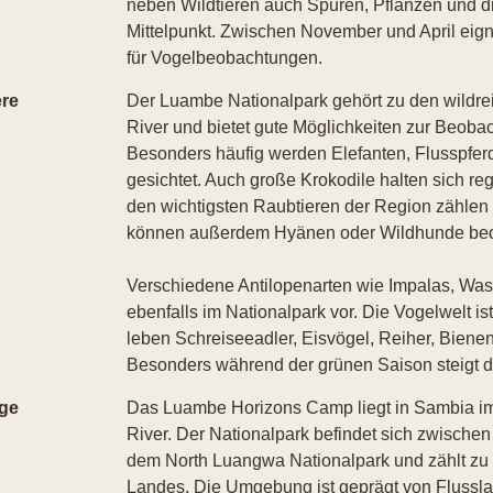
neben Wildtieren auch Spuren, Pflanzen und d
Mittelpunkt. Zwischen November und April eig
für Vogelbeobachtungen.
ere
Der Luambe Nationalpark gehört zu den wildr
River und bietet gute Möglichkeiten zur Beobac
Besonders häufig werden Elefanten, Flusspferd
gesichtet. Auch große Krokodile halten sich r
den wichtigsten Raubtieren der Region zählen
können außerdem Hyänen oder Wildhunde beo
Verschiedene Antilopenarten wie Impalas, W
ebenfalls im Nationalpark vor. Die Vogelwelt is
leben Schreiseeadler, Eisvögel, Reiher, Bienen
Besonders während der grünen Saison steigt di
ge
Das Luambe Horizons Camp liegt in Sambia i
River. Der Nationalpark befindet sich zwisch
dem North Luangwa Nationalpark und zählt zu
Landes. Die Umgebung ist geprägt von Flussl