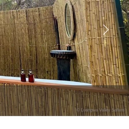
Next
© Luangwa Valley Safaris