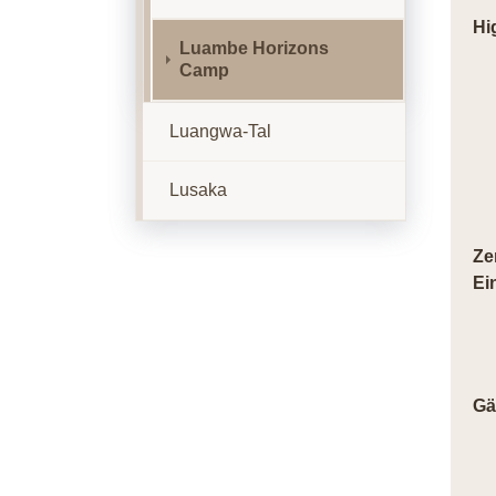
Hi
Luambe Horizons
Camp
Luangwa-Tal
Lusaka
Ze
Ei
Gä