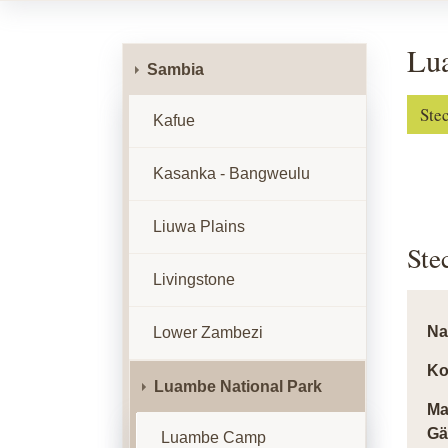
Lu
Sambia
Ste
Kafue
Kasanka - Bangweulu
Liuwa Plains
Ste
Livingstone
N
Lower Zambezi
Ko
Luambe National Park
Ma
Gä
Luambe Camp