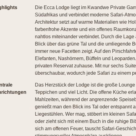
ghlights
Die Ecca Lodge liegt im Kwandwe Private Gam
Südafrikas und verbindet moderne Safari-Atmos
Architektur setzt auf warme Materialien wie Hol
farbenfrohe Akzente und ein offenes Raumkon
nahtlos miteinander verbindet. Durch die Lage 
Blick über das grüne Tal und die umliegende B
immer neue Facetten zeigt. Auf den Pirschfah
Elefanten, Nashörnern, Büffeln und Leoparden. 
privaten Reservat zuhause. Mit nur sechs Sui
überschaubar, wodurch jede Safari zu einem pe
ntrale
Das Herzstück der Lodge ist die große Lounge 
nrichtungen
Teppichen und viel Licht. Die offene Küche erla
Mahlzeiten, während der angrenzende Speiseber
genießt man den Blick ins Tal oder entspannt
Liegestühlen. Wer mag, stöbert im kleinen Sa
oder zieht sich mit einem Buch in die ruhige 
sich am offenen Feuer, tauscht Safari-Geschich
stimmungsvoller Atmosphäre ausklingen.