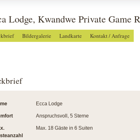
ca Lodge, Kwandwe Private Game Re
ckbrief
Bildergalerie
Landkarte
Kontakt / Anfrage
ckbrief
ame
Ecca Lodge
mfort
Anspruchsvoll, 5 Sterne
x.
Max. 18 Gäste in 6 Suiten
steanzahl