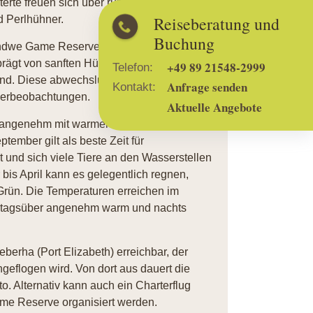
erte freuen sich über rund 300 Arten,
Reiseberatung und
d Perlhühner.
Buchung
andwe Game Reserve in der Provinz Ostkap
rägt von sanften Hügeln, dichten
+49 89 21548-2999
Telefon:
and. Diese abwechslungsreiche Landschaft
Anfrage senden
Kontakt:
Tierbeobachtungen.
Aktuelle Angebote
rig angenehm mit warmen Sommern und
tember gilt als beste Zeit für
t und sich viele Tiere an den Wasserstellen
s April kann es gelegentlich regnen,
 Grün. Die Temperaturen erreichen im
r tagsüber angenehm warm und nachts
berha (Port Elizabeth) erreichbar, der
eflogen wird. Von dort aus dauert die
. Alternativ kann auch ein Charterflug
me Reserve organisiert werden.