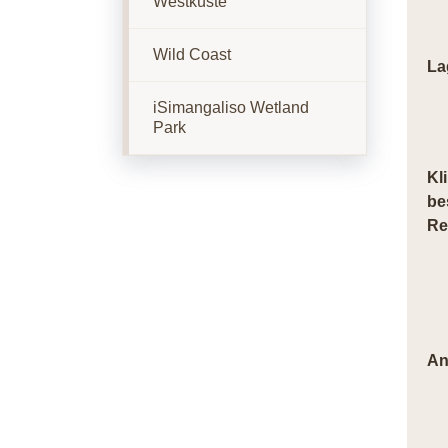
Westküste
Wild Coast
La
iSimangaliso Wetland
Park
Kl
be
Re
An