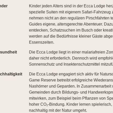
nder
Kinder jeden Alters sind in der Ecca Lodge her
spezielle Suiten mit eigenem Safari-Fahrzeug 
nehmen nicht an den regulären Pirschfahrten te
Guides eigene, altersgerechte Abenteuer. Daz
entdecken, Schatzsuchen im Busch oder kreativ
werden auf die Bedürfnisse kleiner Gäste abge
Essenszeiten.
sundheit
Die Ecca Lodge liegt in einer malariafreien Zo
daher nicht erforderlich. Dennoch wird empfoh
Sonnenschutz und Insektenschutzmittel mitzuf
chhaltigkeit
Die Ecca Lodge engagiert sich aktiv für Nat
Game Reserve betreibt erfolgreiche Wiederansi
Nashörner und Geparden. In Zusammenarbeit m
Gemeinden durch Bildungs- und Handwerksproje
mitwirken, zum Beispiel beim Pflanzen von Sp
hoher CO₂-Bindung. Kinder lernen spielerisch
nachhaltig mit der Natur umgeht.