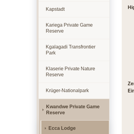
Hi
Kapstadt
Kariega Private Game
Reserve
Kgalagadi Transfrontier
Park
Klaserie Private Nature
Reserve
Ze
Krüger-Nationalpark
Ei
Kwandwe Private Game
Reserve
Ecca Lodge