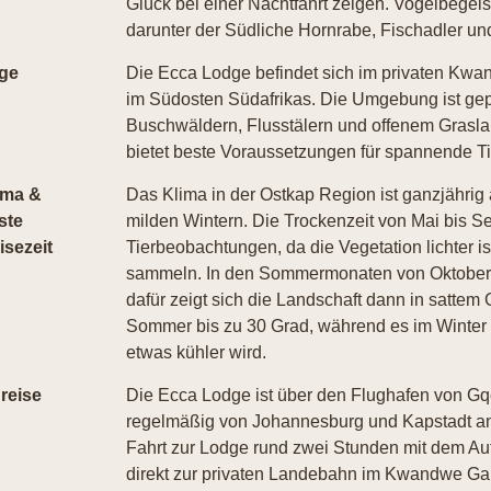
Glück bei einer Nachtfahrt zeigen. Vogelbegeist
darunter der Südliche Hornrabe, Fischadler un
ge
Die Ecca Lodge befindet sich im privaten Kw
im Südosten Südafrikas. Die Umgebung ist gep
Buschwäldern, Flusstälern und offenem Grasl
bietet beste Voraussetzungen für spannende 
ima &
Das Klima in der Ostkap Region ist ganzjäh
ste
milden Wintern. Die Trockenzeit von Mai bis Sep
isezeit
Tierbeobachtungen, da die Vegetation lichter is
sammeln. In den Sommermonaten von Oktober bi
dafür zeigt sich die Landschaft dann in sattem
Sommer bis zu 30 Grad, während es im Winte
etwas kühler wird.
reise
Die Ecca Lodge ist über den Flughafen von Gqe
regelmäßig von Johannesburg und Kapstadt ang
Fahrt zur Lodge rund zwei Stunden mit dem Auto
direkt zur privaten Landebahn im Kwandwe Ga