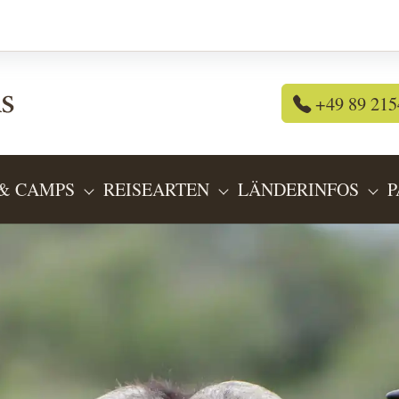
+49 89 215
& CAMPS
REISEARTEN
LÄNDERINFOS
P
OR "REISEANGEBOTE"
SUBMENU FOR "LODGES & CAMPS"
SUBMENU FOR "REIS
SU