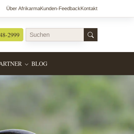
Über Afrikarma
Kunden-Feedback
Kontakt
48-2999
ARTNER
BLOG
EARTEN"
BMENU FOR "LÄNDERINFOS"
SUBMENU FOR "PARTNER"