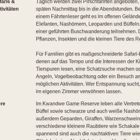
faris &
Täglich werden zwei Pirschfahrten angeboten,
tivitäten
späten Nachmittag bis in die Abendstunden. B
einem Fährtenleser geht es im offenen Gelä
Elefanten, Nashörnern, Leoparden und Büffeln.
einer geführten Buschwanderung teilnehmen. 
Pflanzen, Insekten und die kleinen Tiere des R
Für Familien gibt es maßgeschneiderte Safari-
denen auf das Tempo und die Interessen der K
Tierspuren lesen, eine Schatzsuche machen o
Angeln, Vogelbeobachtung oder ein Besuch am
möglichen Aktivitäten. Wer Entspannung sucht
im eigenen Zimmer verwöhnen lassen.
ere
Im Kwandwe Game Reserve leben alle Vertreter 
Büffel sowie schwarze und auch weiße Nashörne
außerdem Geparden, Giraffen, Warzenschweine
verschiedene kleinere Raubtiere wie Schakale
spannend sind auch die nachtaktiven Tiere wie 