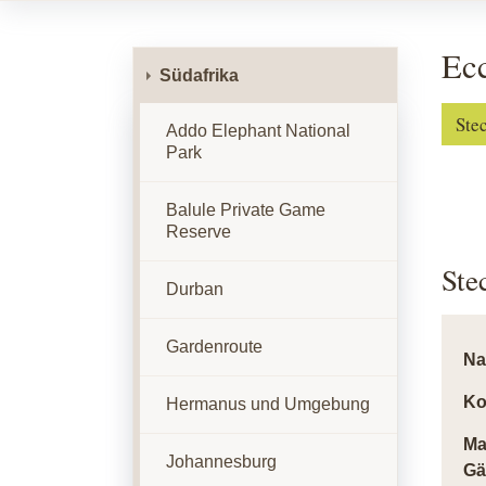
Ec
Südafrika
Ste
Addo Elephant National
Park
Balule Private Game
Reserve
Ste
Durban
Gardenroute
N
Ko
Hermanus und Umgebung
Ma
Johannesburg
Gä