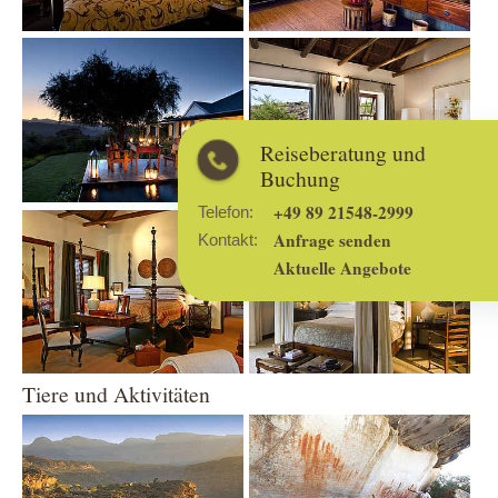
Show larger version
Show larger version
Reiseberatung und
Buchung
+49 89 21548-2999
Telefon:
Show larger version
Show larger version
Anfrage senden
Kontakt:
Aktuelle Angebote
Tiere und Aktivitäten
Show larger version
Show larger version