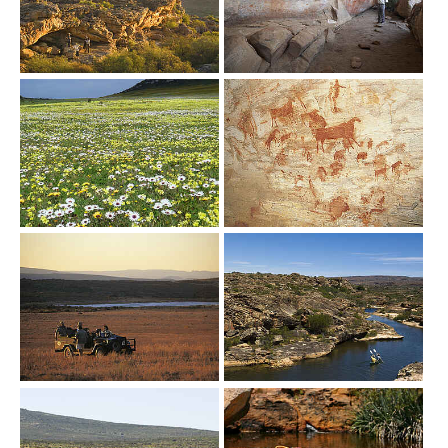
Show larger version
Show larger version
Show larger version
Show larger version
Show larger version
Show larger version