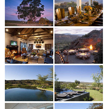
Show larger version
Show larger version
Show larger version
Show larger version
Show larger version
Show larger version