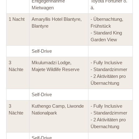
Entgegennahme
Toyota Fortuner o.
Mietwagen
ä.
1 Nacht
Amaryllis Hotel Blantyre,
- Übernachtung,
Blantyre
Frühstück
- Standard King
Garden View
Self-Drive
3
Mkulumadzi Lodge,
- Fully Inclusive
Nächte
Majete Wildlife Reserve
- Standardzimmer
- 2 Aktivitäten pro
Übernachtung
Self-Drive
3
Kuthengo Camp, Liwonde
- Fully Inclusive
Nächte
Nationalpark
- Standardzimmer
- 2 Aktivitäten pro
Übernachtung
Self-Drive