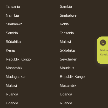
Tansania
Sambia
Namibia
Simbabwe
Simbabwe
Kenia
Sambia
Tansania
Südafrika
Malawi
Kenia
Südafrika
Telefon
Kontakt
Republik Kongo
Seychellen
Mosambik
Mauritius
Madagaskar
Republik Kongo
Malawi
Mosambik
Ruanda
Uganda
Uganda
Ruanda