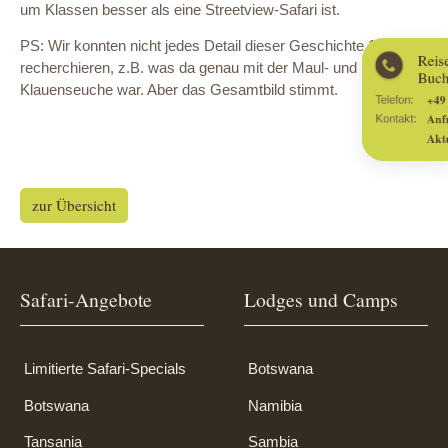
um Klassen besser als eine Streetview-Safari ist.
Reiseberatung und
PS: Wir konnten nicht jedes Detail dieser Geschichte 100%
Buchung
recherchieren, z.B. was da genau mit der Maul- und
Klauenseuche war. Aber das Gesamtbild stimmt.
+49 89 21548-2999
Telefon:
Anfrage senden
Kontakt:
Aktuelle Angebote
zur Übersicht
Safari-Angebote
Lodges und Camps
Limitierte Safari-Specials
Botswana
Botswana
Namibia
Tansania
Sambia