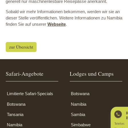
generell nur maschinenlesbare Reisepässe anerkannt.
Sobald wir mehr Informationen bekommen, werden wir sie an
dieser Stelle veröffentlichen. Weitere Informationen zu Namibia
finden Sie auf unserer
Webseite
.
zur Übersicht
Safari-Angebote
Lodges und Camps
Limitierte Safari-Specials
Botswana
Botswana
Namibia
Reiseberatung und
Tansania
Sambia
Buchung
+49 89 21548-2999
Telefon:
Namibia
Simbabwe