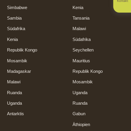
Anfrage senden
Kontakt:
Simbabwe
Kenia
Aktuelle Angebote
Sambia
Tansania
Südafrika
Malawi
Kenia
Südafrika
Republik Kongo
Seychellen
Mosambik
Mauritius
Madagaskar
Republik Kongo
Malawi
Mosambik
Ruanda
Uganda
Uganda
Ruanda
Antarktis
Gabun
Äthiopien