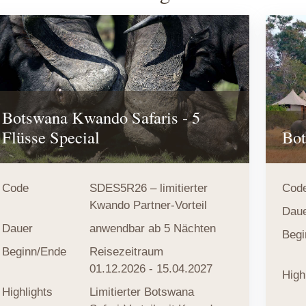
Botswana Kwando Safaris - 5
Flüsse Special
Bot
Code
SDES5R26 – limitierter
Cod
Kwando Partner-Vorteil
Dau
Dauer
anwendbar ab 5 Nächten
Begi
Beginn/Ende
Reisezeitraum
01.12.2026 - 15.04.2027
High
Highlights
Limitierter Botswana