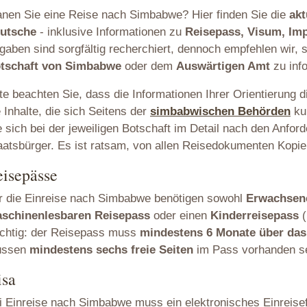
anen Sie eine Reise nach Simbabwe? Hier finden Sie die
akt
utsche
- inklusive Informationen zu
Reisepass, Visum, Im
gaben sind sorgfältig recherchiert, dennoch empfehlen wir, s
tschaft von Simbabwe
oder dem
Auswärtigen Amt
zu inf
tte beachten Sie, dass die Informationen Ihrer Orientierung
e Inhalte, die sich Seitens der
simbabwischen Behörden
kur
e sich bei der jeweiligen Botschaft im Detail nach den Anfor
aatsbürger. Es ist ratsam, von allen Reisedokumenten Kopien
isepässe
r die Einreise nach Simbabwe benötigen sowohl
Erwachsene
schinenlesbaren Reisepass
oder einen
Kinderreisepass
(
chtig: der Reisepass muss
mindestens 6 Monate über das
üssen
mindestens sechs freie Seiten
im Pass vorhanden se
isa
i Einreise nach Simbabwe muss ein elektronisches Einreise