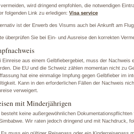
 vermeiden, wird dringend empfohlen, die notwendigen Eintr
er folgenden Link zu erledigen:
Visa service
ternativ ist der Erwerb des Visums auch bei Ankunft am Fl
tte überprüfen Sie bei Ein- und Ausreise den korrekten Verme
mpfnachweis
i Einreise aus einem Gelbfiebergebiet, muss der Nachweis e
rden. Die EU und die Schweiz zählen momentan nicht zu Gel
ffassung hat eine einmalige Impfung gegen Gelbfieber im in
ltigkeit. Kann in den erforderlichen Fällen der Nachweis nich
nreise verweigert.
isen mit Minderjährigen
 besteht keine außergewöhnlichen Dokumentationspflichten f
 Simbabwe. Wir raten jedoch dringend und mit Nachdruck, f
Es muss ein gültiger Reisepass oder ein Kinderreisepass mi