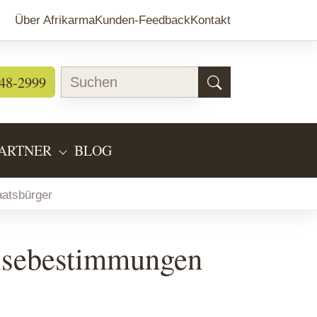
Über Afrikarma
Kunden-Feedback
Kontakt
48-2999
ARTNER
BLOG
EARTEN"
BMENU FOR "LÄNDERINFOS"
SUBMENU FOR "PARTNER"
aatsbürger
eisebestimmungen