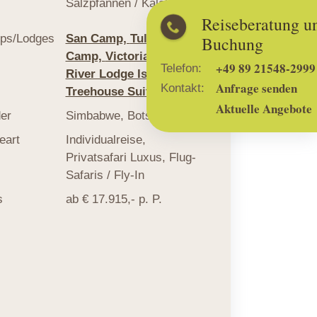
Salzpfannen / Kalahari
Reiseberatung und
ps/Lodges
San Camp,
Tuludi
Buchung
Camp,
Victoria Falls
+49 89 21548-2999
Telefon:
River Lodge Island
Anfrage senden
Kontakt:
Treehouse Suites
Aktuelle Angebote
er
Simbabwe
,
Botswana
eart
Individualreise
,
Privatsafari Luxus
,
Flug-
Safaris / Fly-In
s
ab € 17.915,- p. P.