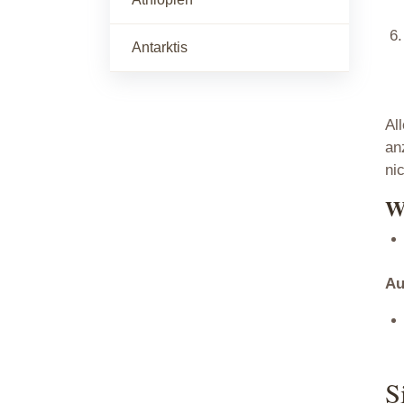
Antarktis
Al
an
ni
W
Au
S