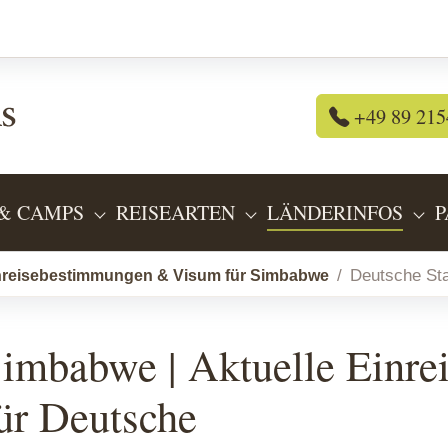
+49 89 215
& CAMPS
REISEARTEN
LÄNDERINFOS
P
OR "REISEANGEBOTE"
SUBMENU FOR "LODGES & CAMPS"
SUBMENU FOR "REIS
SU
Deutsche St
nreisebestimmungen & Visum für Simbabwe
imbabwe | Aktuelle Einr
ür Deutsche