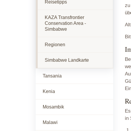
Reisetipps
zu
üb
KAZA Transfrontier
Conservation Area -
Al
Simbabwe
Bi
Regionen
I
Be
Simbabwe Landkarte
we
Au
Tansania
Gü
Ei
Kenia
Re
Mosambik
Es
in
Malawi