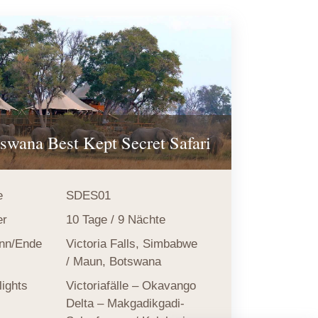
swana Best Kept Secret Safari
e
SDES01
er
10 Tage / 9 Nächte
nn/Ende
Victoria Falls, Simbabwe
/ Maun, Botswana
lights
Victoriafälle – Okavango
Delta – Makgadikgadi-