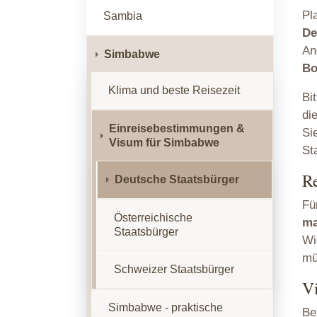
Pl
Sambia
De
An
Simbabwe
Bo
Klima und beste Reisezeit
Bi
di
Einreisebestimmungen &
Si
Visum für Simbabwe
St
Re
Deutsche Staatsbürger
Fü
Österreichische
ma
Staatsbürger
Wi
m
Schweizer Staatsbürger
V
Simbabwe - praktische
Be