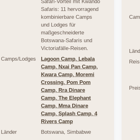
Safari-Vorteil mit Kwando
Safaris: 11 hervorragend
kombinierbare Camps
Cam
und Lodges für
maßgeschneiderte
Botswana-Safaris und
Victoriafälle-Reisen.
Länd
Camps/Lodges
Lagoon Camp,
Lebala
Reis
Camp,
Nxai Pan Camp,
Kwara Camp,
Moremi
Crossing,
Pom Pom
Prei
Camp,
Rra Dinare
Camp,
The Elephant
Camp,
Mma Dinare
Camp,
Splash Camp,
4
Rivers Camp
Länder
Botswana
,
Simbabwe