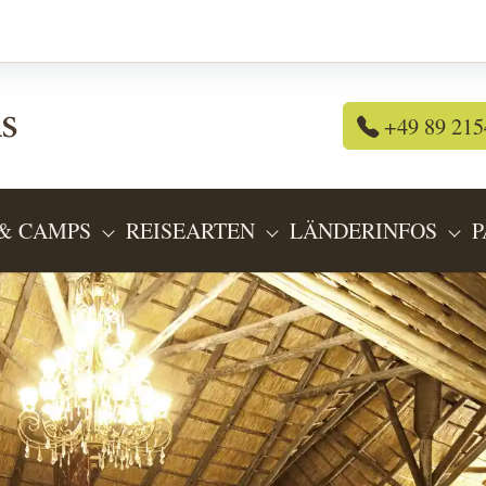
+49 89 215
& CAMPS
REISEARTEN
LÄNDERINFOS
P
OR "REISEANGEBOTE"
SUBMENU FOR "LODGES & CAMPS"
SUBMENU FOR "REIS
SU