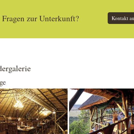
Fragen zur Unterkunft?
Kontakt a
dergalerie
ge
 larger version
Show larger version