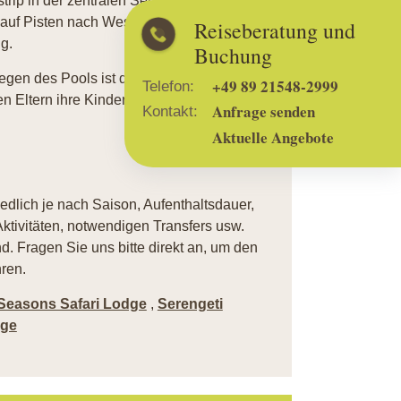
rip in der zentralen Serengeti. Von dort ca
auf Pisten nach Westen durch den Park bis
Reiseberatung und
g.
Buchung
egen des Pools ist die Lodge gerade für
+49 89 21548-2999
Telefon:
 Eltern ihre Kinder stets beaufsichtigen.
Anfrage senden
Kontakt:
Aktuelle Angebote
iedlich je nach Saison, Aufenthaltsdauer,
ktivitäten, notwendigen Transfers usw.
. Fragen Sie uns bitte direkt an, um den
ren.
Seasons Safari Lodge
,
Serengeti
dge