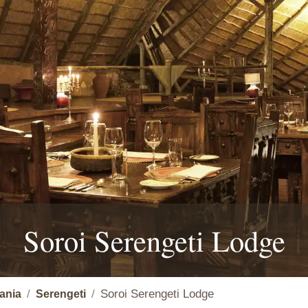
Soroi Serengeti Lodge
Soroi Serengeti Lodge
ania
Serengeti