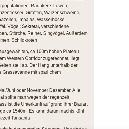
ierpopulationen. Raubtiere: Löwen,
zenfresser: Giraffen, Warzenschweine,
Gazellen, Impalas, Wasserböcke,
fel. Vögel: Sekretär, verschiedene
pen, Störche, Reiher, Singvögel. Außerdem
amen, Schildkröten
k ausgewählten, ca 100m hohen Plateau
em Western Corridor zugerechnet, liegt
Seiten steil ab. Der Hang unterhalb der
ne Grassavanne mit spärlichem
Mai/Juni oder November Dezember. Alle
ai sollte man wegen der regenzeit
s ist die Unterkunft auf grund ihrer Bauart
age ca 1540m. Es kann darum nachts kühl
sezeit Tansania