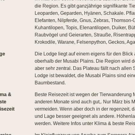
die Region. Es gibt ganzjährige signifikante T
Leoparden, Geparden, Hyänen, Schakale. Pflan
Elefanten, Nilpferde, Gnus, Zebras, Thomson-
Kuhantilopen, Topis, Elenantilopen, Duiker, Büf
Raubvögel und Geierarten, Strauße, Risentrap
Krokodile, Warane, Felsenpython, Geckos, Ag
ge
Die Lodge liegt auf einem eigens für den Blic
oberhalb der Musabi Plains. Die Region wird d
aber sehr zentral. Das Plateau fällt nach allen 
Lodge ist bewaldet, die Musabi Plains sind ei
Baumbestand.
ima &
Beste Reisezeit ist wegen der Tierwanderung 
ste
anderen Monate sind auch gut,. Nur März bis M
isezeit
vermeiden. Wenn aber doch in der regenzeit, das
und Lage besser geeignet als andere. Höhenl
werden. Weitere Infos unter Klima & beste Rei