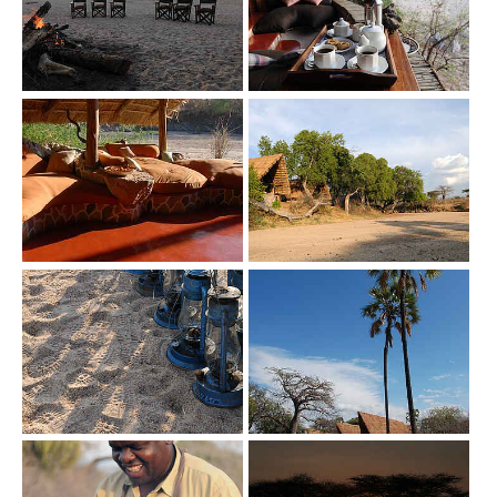
Show larger version
Show larger version
Show larger version
Show larger version
Show larger version
Show larger version