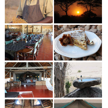
Show larger version
Show larger version
Show larger version
Show larger version
Show larger version
Show larger version