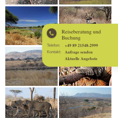
Show larger version
Show larger version
Reiseberatung und
Buchung
+49 89 21548-2999
Telefon:
Show larger version
Show larger version
Anfrage senden
Kontakt:
Aktuelle Angebote
Show larger version
Show larger version