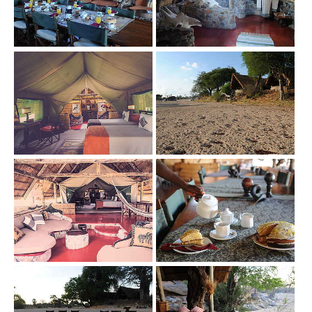
Show larger version
Show larger version
Show larger version
Show larger version
Show larger version
Show larger version