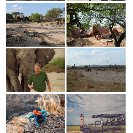
Show larger version
Show larger version
Show larger version
Show larger version
Show larger version
Show larger version