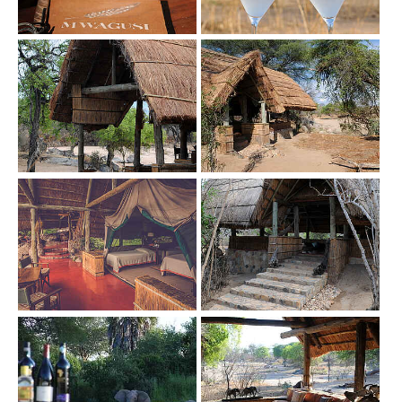
Show larger version
Show larger version
Show larger version
Show larger version
Show larger version
Show larger version