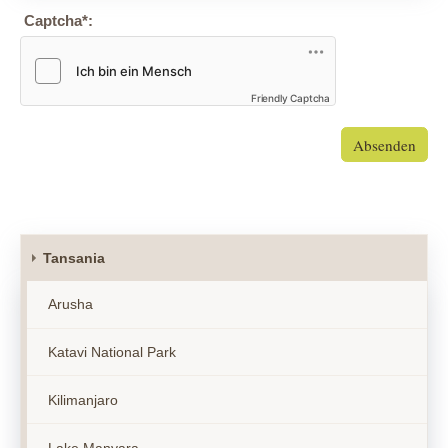
Captcha
*
:
Friendly Captcha
Absenden
Tansania
Arusha
Katavi National Park
Kilimanjaro
Lake Manyara