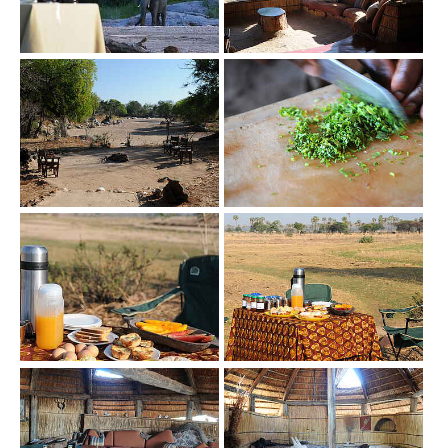
Show larger version
Show larger version
Show larger version
Show larger version
Show larger version
Show larger version