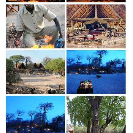
Show larger version
Show larger version
Show larger version
Show larger version
Show larger version
Show larger version