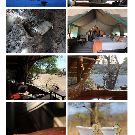
Show larger version
Show larger version
Show larger version
Show larger version
Show larger version
Show larger version