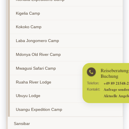
Kigelia Camp
Kokoko Camp
Laba Jongomero Camp
Mdonya Old River Camp
Reiseberatung und
Mwagusi Safari Camp
Buchung
Ruaha River Lodge
+49 89 21548-2999
Telefon:
Anfrage senden
Kontakt:
Ubuyu Lodge
Aktuelle Angebote
Usangu Expedition Camp
Sansibar