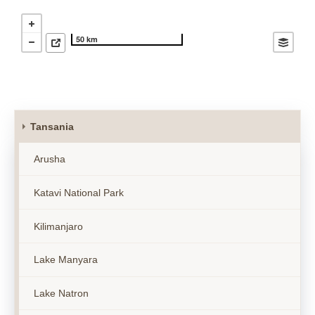
50 km
Tansania
Arusha
Katavi National Park
Kilimanjaro
Lake Manyara
Lake Natron