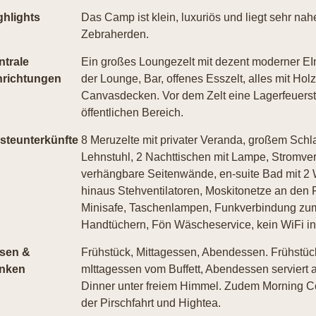
ghlights
Das Camp ist klein, luxuriös und liegt sehr na
Zebraherden.
ntrale
Ein großes Loungezelt mit dezent moderner EIn
nrichtungen
der Lounge, Bar, offenes Esszelt, alles mit H
Canvasdecken. Vor dem Zelt eine Lagerfeuerste
öffentlichen Bereich.
steunterkünfte
8 Meruzelte mit privater Veranda, großem Schl
Lehnstuhl, 2 Nachttischen mit Lampe, Stromver
verhängbare Seitenwände, en-suite Bad mit 2 
hinaus Stehventilatoren, Moskitonetze an den 
Minisafe, Taschenlampen, Funkverbindung zum
Handtüchern, Fön Wäscheservice, kein WiFi in
sen &
Frühstück, Mittagessen, Abendessen. Frühstück 
inken
mIttagessen vom Buffett, Abendessen serviert a
Dinner unter freiem Himmel. Zudem Morning C
der Pirschfahrt und Hightea.