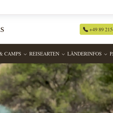
+49 89 215
& CAMPS
REISEARTEN
LÄNDERINFOS
P
OR "REISEANGEBOTE"
SUBMENU FOR "LODGES & CAMPS"
SUBMENU FOR "REIS
SU