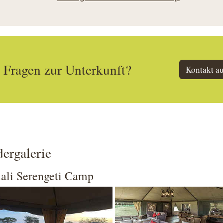
Fragen zur Unterkunft?
Kontakt a
dergalerie
ali Serengeti Camp
 larger version
Show larger version