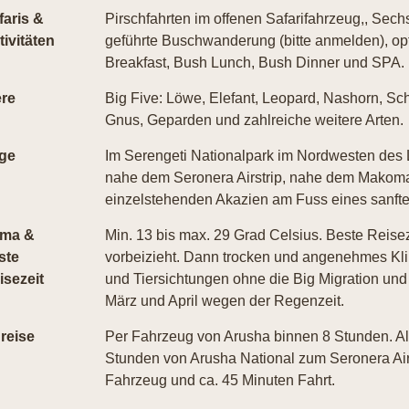
faris &
Pirschfahrten im offenen Safarifahrzeug,, Sechs
tivitäten
geführte Buschwanderung (bitte anmelden), op
Breakfast, Bush Lunch, Bush Dinner und SPA. 
ere
Big Five: Löwe, Elefant, Leopard, Nashorn, Sch
Gnus, Geparden und zahlreiche weitere Arten.
ge
Im Serengeti Nationalpark im Nordwesten des L
nahe dem Seronera Airstrip, nahe dem Makoma 
einzelstehenden Akazien am Fuss eines sanft
ima &
Min. 13 bis max. 29 Grad Celsius. Beste Reiseze
ste
vorbeizieht. Dann trocken und angenehmes Kli
isezeit
und Tiersichtungen ohne die Big Migration un
März und April wegen der Regenzeit.
reise
Per Fahrzeug von Arusha binnen 8 Stunden. Alte
Stunden von Arusha National zum Seronera Air
Fahrzeug und ca. 45 Minuten Fahrt.