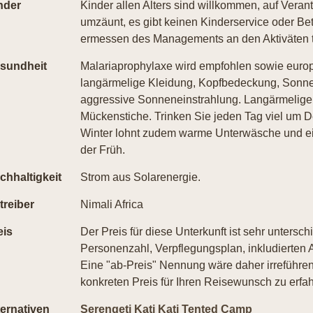
nder
Kinder allen Alters sind willkommen, auf Veran
umzäunt, es gibt keinen Kinderservice oder 
ermessen des Managements an den Aktiväten te
sundheit
Malariaprophylaxe wird empfohlen sowie europ
langärmelige Kleidung, Kopfbedeckung, Sonn
aggressive Sonneneinstrahlung. Langärmelige 
Mückenstiche. Trinken Sie jeden Tag viel um D
Winter lohnt zudem warme Unterwäsche und ei
der Früh.
chhaltigkeit
Strom aus Solarenergie.
treiber
Nimali Africa
eis
Der Preis für diese Unterkunft ist sehr untersch
Personenzahl, Verpflegungsplan, inkludierten A
Eine "ab-Preis" Nennung wäre daher irreführend
konkreten Preis für Ihren Reisewunsch zu erfah
ternativen
Serengeti Kati Kati Tented Camp