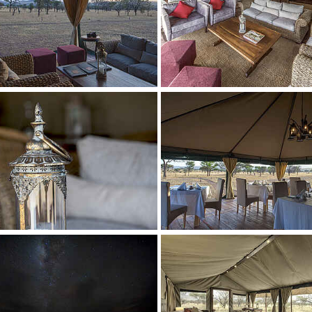
 larger version
Show larger version
 larger version
Show larger version