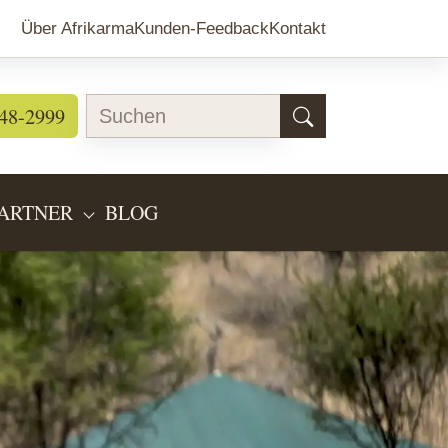
Über Afrikarma
Kunden-Feedback
Kontakt
48-2999
ARTNER
BLOG
EARTEN"
BMENU FOR "LÄNDERINFOS"
SUBMENU FOR "PARTNER"