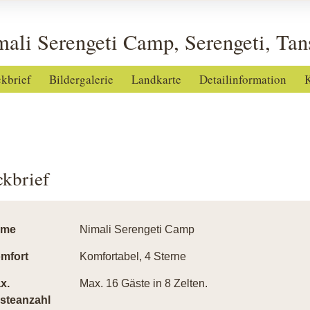
ali Serengeti Camp, Serengeti, Tan
ckbrief
Bildergalerie
Landkarte
Detailinformation
K
ckbrief
ame
Nimali Serengeti Camp
mfort
Komfortabel, 4 Sterne
x.
Max. 16 Gäste in 8 Zelten.
steanzahl