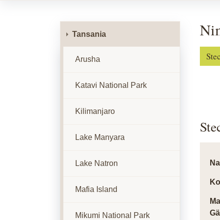
Nim
Tansania
Ste
Arusha
Katavi National Park
Kilimanjaro
Ste
Lake Manyara
N
Lake Natron
Ko
Mafia Island
Ma
Gä
Mikumi National Park