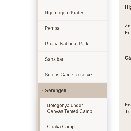
Hi
Ngorongoro Krater
Ze
Pemba
Ei
Ruaha National Park
Gä
Sansibar
Selous Game Reserve
Serengeti
Es
Bologonya under
Canvas Tented Camp
Tr
Chaka Camp