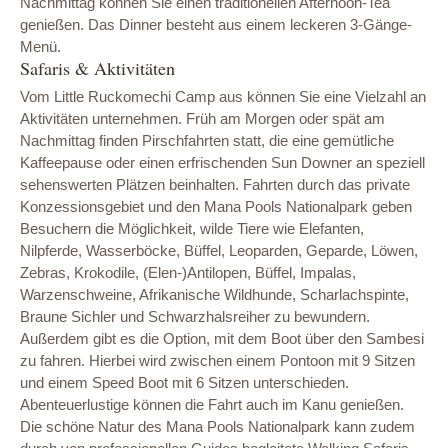
Nachmittag können Sie einen traditionellen Afternoon-Tea
genießen. Das Dinner besteht aus einem leckeren 3-Gänge-
Menü.
Safaris & Aktivitäten
Vom Little Ruckomechi Camp aus können Sie eine Vielzahl an
Aktivitäten unternehmen. Früh am Morgen oder spät am
Nachmittag finden Pirschfahrten statt, die eine gemütliche
Kaffeepause oder einen erfrischenden Sun Downer an speziell
sehenswerten Plätzen beinhalten. Fahrten durch das private
Konzessionsgebiet und den Mana Pools Nationalpark geben
Besuchern die Möglichkeit, wilde Tiere wie Elefanten,
Nilpferde, Wasserböcke, Büffel, Leoparden, Geparde, Löwen,
Zebras, Krokodile, (Elen-)Antilopen, Büffel, Impalas,
Warzenschweine, Afrikanische Wildhunde, Scharlachspinte,
Braune Sichler und Schwarzhalsreiher zu bewundern.
Außerdem gibt es die Option, mit dem Boot über den Sambesi
zu fahren. Hierbei wird zwischen einem Pontoon mit 9 Sitzen
und einem Speed Boot mit 6 Sitzen unterschieden.
Abenteuerlustige können die Fahrt auch im Kanu genießen.
Die schöne Natur des Mana Pools Nationalpark kann zudem