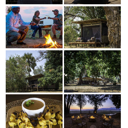
Show larger version
Show larger version
Show larger version
Show larger version
Show larger version
Show larger version