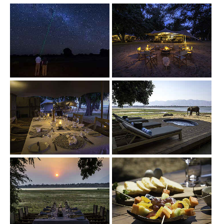
Show larger version
Show larger version
Show larger version
Show larger version
Show larger version
Show larger version