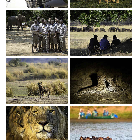
Show larger version
Show larger version
Show larger version
Show larger version
Show larger version
Show larger version