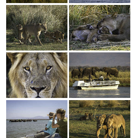
Show larger version
Show larger version
Show larger version
Show larger version
Show larger version
Show larger version