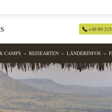
+49 89 215
& CAMPS
REISEARTEN
LÄNDERINFOS
P
OR "REISEANGEBOTE"
SUBMENU FOR "LODGES & CAMPS"
SUBMENU FOR "REIS
SU