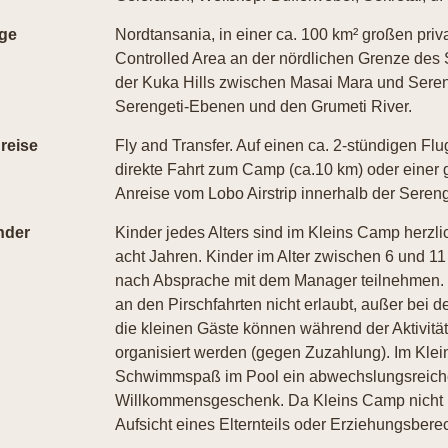
ge
Nordtansania, in einer ca. 100 km² großen pri
Controlled Area an der nördlichen Grenze des
der Kuka Hills zwischen Masai Mara und Seren
Serengeti-Ebenen und den Grumeti River.
reise
Fly and Transfer. Auf einen ca. 2-stündigen Flu
direkte Fahrt zum Camp (ca.10 km) oder einer g
Anreise vom Lobo Airstrip innerhalb der Serenge
nder
Kinder jedes Alters sind im Kleins Camp herzl
acht Jahren. Kinder im Alter zwischen 6 und 1
nach Absprache mit dem Manager teilnehmen. F
an den Pirschfahrten nicht erlaubt, außer bei 
die kleinen Gäste können während der Aktivit
organisiert werden (gegen Zuzahlung). Im Kle
Schwimmspaß im Pool ein abwechslungsreiche
Willkommensgeschenk. Da Kleins Camp nicht u
Aufsicht eines Elternteils oder Erziehungsberec