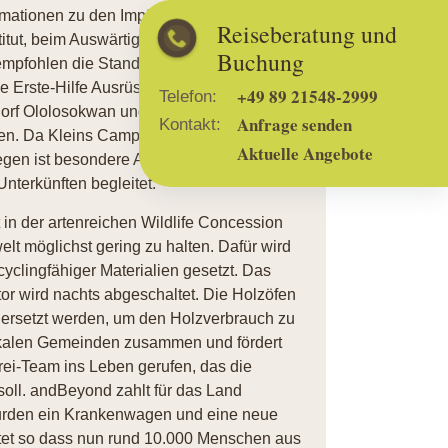
ormationen zu den Impfungen und
Reiseberatung und
itut, beim Auswärtigen Amt oder dem
Buchung
 empfohlen die Standardimpfungen zu
ne Erste-Hilfe Ausrüstung im Camp, die
+49 89 21548-2999
Telefon:
orf Ololosokwan und für den Notfall ist das
Anfrage senden
Kontakt:
n. Da Kleins Camp nicht umzäunt ist,
Aktuelle Angebote
wegen ist besondere Achtsamkeit empfohlen.
nterkünften begleitet.
 in der artenreichen Wildlife Concession
elt möglichst gering zu halten. Dafür wird
yclingfähiger Materialien gesetzt. Das
r wird nachts abgeschaltet. Die Holzöfen
ersetzt werden, um den Holzverbrauch zu
lokalen Gemeinden zusammen und fördert
erei-Team ins Leben gerufen, das die
soll. andBeyond zahlt für das Land
urden ein Krankenwagen und eine neue
ftet so dass nun rund 10.000 Menschen aus