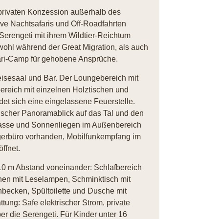
 privaten Konzession außerhalb des
ve Nachtsafaris und Off-Roadfahrten
Serengeti mit ihrem Wildtier-Reichtum
wohl während der Great Migration, als auch
fari-Camp für gehobene Ansprüche.
eisesaal und Bar. Der Loungebereich mit
ereich mit einzelnen Holztischen und
ndet sich eine eingelassene Feuerstelle.
tischer Panoramablick auf das Tal und den
rrasse und Sonnenliegen im Außenbereich
agerbüro vorhanden, Mobilfunkempfang im
ffnet.
 10 m Abstand voneinander: Schlafbereich
hen mit Leselampen, Schminktisch mit
becken, Spültoilette und Dusche mit
ung: Safe elektrischer Strom, private
r die Serengeti. Für Kinder unter 16