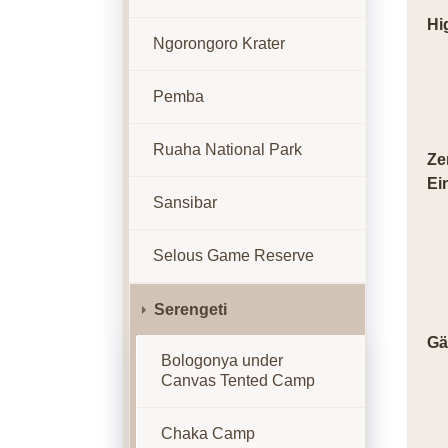
Hi
Ngorongoro Krater
Pemba
Ruaha National Park
Ze
Ei
Sansibar
Selous Game Reserve
Serengeti
Gä
Bologonya under
Canvas Tented Camp
Chaka Camp