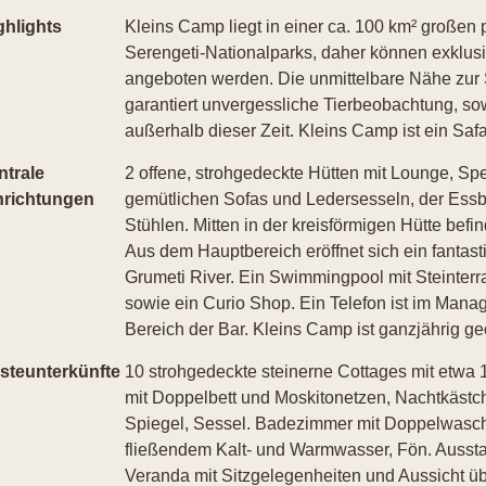
ghlights
Kleins Camp liegt in einer ca. 100 km² großen
Serengeti-Nationalparks, daher können exklusi
angeboten werden. Die unmittelbare Nähe zur 
garantiert unvergessliche Tierbeobachtung, so
außerhalb dieser Zeit. Kleins Camp ist ein Sa
ntrale
2 offene, strohgedeckte Hütten mit Lounge, Sp
nrichtungen
gemütlichen Sofas und Ledersesseln, der Essb
Stühlen. Mitten in der kreisförmigen Hütte befi
Aus dem Hauptbereich eröffnet sich ein fantas
Grumeti River. Ein Swimmingpool mit Steinte
sowie ein Curio Shop. Ein Telefon ist im Man
Bereich der Bar. Kleins Camp ist ganzjährig geö
steunterkünfte
10 strohgedeckte steinerne Cottages mit etwa
mit Doppelbett und Moskitonetzen, Nachtkästc
Spiegel, Sessel. Badezimmer mit Doppelwasch
fließendem Kalt- und Warmwasser, Fön. Ausstatt
Veranda mit Sitzgelegenheiten und Aussicht übe