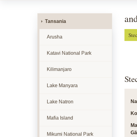
and
Tansania
Ste
Arusha
Katavi National Park
Kilimanjaro
Ste
Lake Manyara
N
Lake Natron
Ko
Mafia Island
Ma
Gä
Mikumi National Park