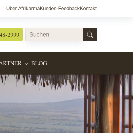
Über Afrikarma
Kunden-Feedback
Kontakt
48-2999
ARTNER
BLOG
EARTEN"
BMENU FOR "LÄNDERINFOS"
SUBMENU FOR "PARTNER"