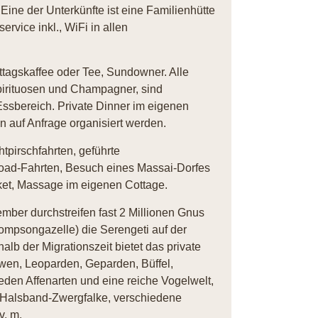
Eine der Unterkünfte ist eine Familienhütte
vice inkl., WiFi in allen
ttagskaffee oder Tee, Sundowner. Alle
irituosen und Champagner, sind
ssbereich. Private Dinner im eigenen
 auf Anfrage organisiert werden.
pirschfahrten, geführte
ad-Fahrten, Besuch eines Massai-Dorfes
ket, Massage im eigenen Cottage.
mber durchstreifen fast 2 Millionen Gnus
ompsongazelle) die Serengeti auf der
lb der Migrationszeit bietet das private
wen, Leoparden, Geparden, Büffel,
eden Affenarten und eine reiche Vogelwelt,
, Halsband-Zwergfalke, verschiedene
v. m.