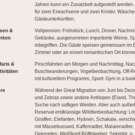
Jahren kann ein Zusatzbett aufgestellt werden. 
für zwei Erwachsene und zwei Kinder. Wäscheser
Gästeunterkünften.
sen &
Vollpension: Frühstück, Lunch, Dinner, Nachmi
inken
Getränke, ausgenommen importierte Weine, Sp
inbegriffen. Die Gäste speisen gemeinsam im E
Zimmer oder an einem romantischen Ort können
faris &
Pirschfahrten am Morgen und Nachmittag, Nacht
tivitäten
Buschwanderungen, Vogelbeobachtung, Off-Ro
mit kulturellem Programm, Sport: Gym in a bas
ere
Während der Great Migration von Juni bis Deze
und Zebras sowie andere Antilopen (Eland, Th
Suche nach saftigen Weiden. Aber auch außerha
Reservat erstklassige Wildtierbeobachtung: Lö
Giraffen, Elefanten, Hyänen, Schakale, verschi
mit Mäusebussard, Kaffernadler, Malaienadler
Geierarten, Weißkopf-Büffelweber, Sekretär, u. 