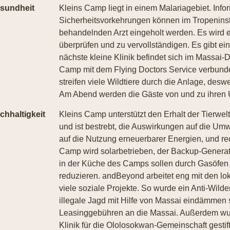
sundheit
Kleins Camp liegt in einem Malariagebiet. Inf
Sicherheitsvorkehrungen können im Tropeninst
behandelnden Arzt eingeholt werden. Es wird
überprüfen und zu vervollständigen. Es gibt ei
nächste kleine Klinik befindet sich im Massai-D
Camp mit dem Flying Doctors Service verbunde
streifen viele Wildtiere durch die Anlage, des
Am Abend werden die Gäste von und zu ihren U
chhaltigkeit
Kleins Camp unterstützt den Erhalt der Tierwelt
und ist bestrebt, die Auswirkungen auf die Umw
auf die Nutzung erneuerbarer Energien, und rec
Camp wird solarbetrieben, der Backup-Generato
in der Küche des Camps sollen durch Gasöfen 
reduzieren. andBeyond arbeitet eng mit den 
viele soziale Projekte. So wurde ein Anti-Wild
illegale Jagd mit Hilfe von Massai eindämmen 
Leasinggebühren an die Massai. Außerdem w
Klinik für die Ololosokwan-Gemeinschaft gesti