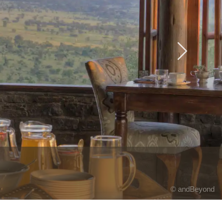
Next
© andBeyond