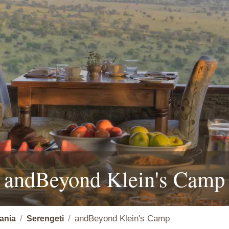
andBeyond Klein's Camp
andBeyond Klein's Camp
ania
Serengeti