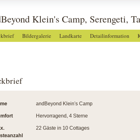
Beyond Klein's Camp, Serengeti, T
ckbrief
Bildergalerie
Landkarte
Detailinformation
K
ckbrief
ame
andBeyond Klein's Camp
mfort
Hervorragend, 4 Sterne
x.
22 Gäste in 10 Cottages
steanzahl