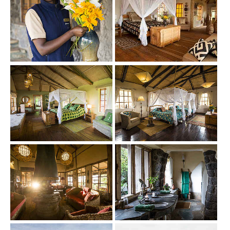
Show larger version
Show larger version
Show larger version
Show larger version
Show larger version
Show larger version