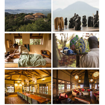
Show larger version
Show larger version
Show larger version
Show larger version