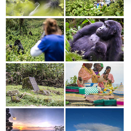
Show larger version
Show larger version
Show larger version
Show larger version
Show larger version
Show larger version