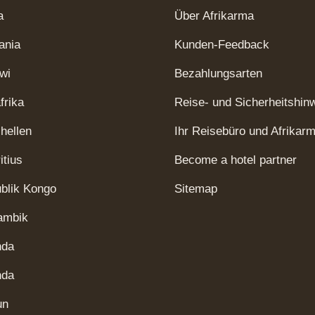
a
Über Afrikarma
ania
Kunden-Feedback
wi
Bezahlungsarten
frika
Reise- und Sicherheitshin
hellen
Ihr Reisebüro und Afrikar
itius
Become a hotel partner
blik Kongo
Sitemap
ambik
nda
nda
un