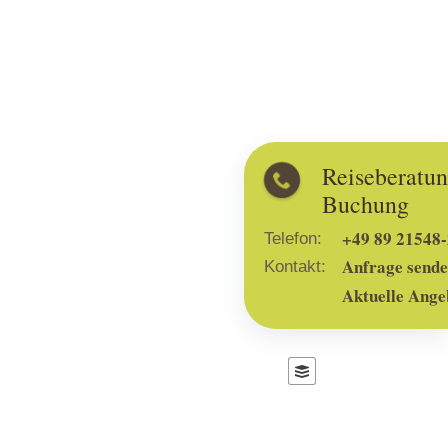
Reiseberatung und
Buchung
+49 89 21548-2999
Telefon:
Anfrage senden
Kontakt:
Aktuelle Angebote