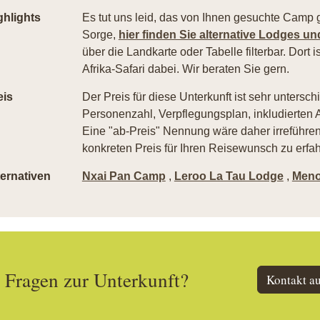
ghlights
Es tut uns leid, das von Ihnen gesuchte Camp g
Sorge,
hier finden Sie alternative Lodges u
über die Landkarte oder Tabelle filterbar. Dort is
Afrika-Safari dabei. Wir beraten Sie gern.
eis
Der Preis für diese Unterkunft ist sehr untersch
Personenzahl, Verpflegungsplan, inkludierten A
Eine "ab-Preis" Nennung wäre daher irreführend
konkreten Preis für Ihren Reisewunsch zu erfah
ternativen
Nxai Pan Camp
,
Leroo La Tau Lodge
,
Meno
Fragen zur Unterkunft?
Kontakt a