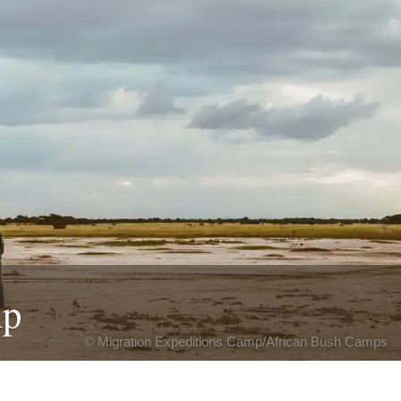
mp
© Migration Expeditions Camp/African Bush Camps