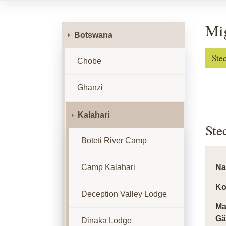
Mig
Botswana
Ste
Chobe
Ghanzi
Kalahari
Ste
Boteti River Camp
Camp Kalahari
N
Ko
Deception Valley Lodge
Ma
Gä
Dinaka Lodge