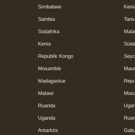
Simbabwe
Keni
Sambia
Tans
Südafrika
Mala
Kenia
Süda
Republik Kongo
Seyc
Mosambik
Maur
Madagaskar
Repu
Malawi
Mos
Ruanda
Uga
Uganda
Rua
Antarktis
Gab