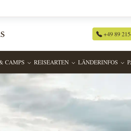
+49 89 215
& CAMPS
REISEARTEN
LÄNDERINFOS
P
OR "REISEANGEBOTE"
SUBMENU FOR "LODGES & CAMPS"
SUBMENU FOR "REIS
SU