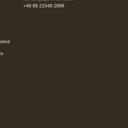
+49 89 21548-2999
weise
ma