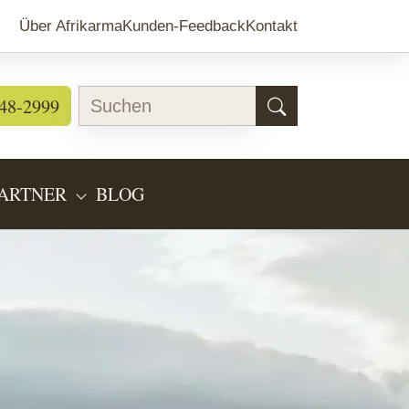
Über Afrikarma
Kunden-Feedback
Kontakt
48-2999
ARTNER
BLOG
EARTEN"
BMENU FOR "LÄNDERINFOS"
SUBMENU FOR "PARTNER"