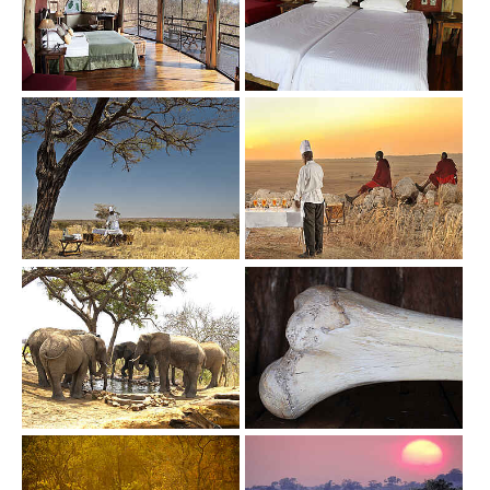
Show larger version
Show larger version
Show larger version
Show larger version
Show larger version
Show larger version