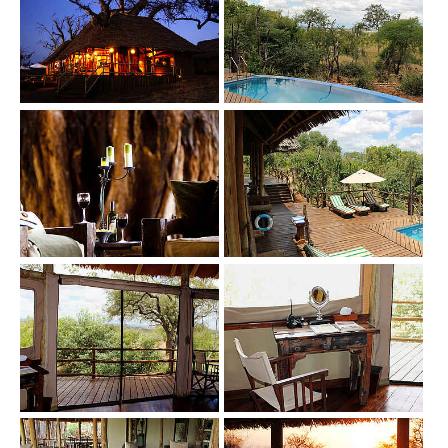
Show larger version
Show larger version
Show larger version
Show larger version
Show larger version
Show larger version