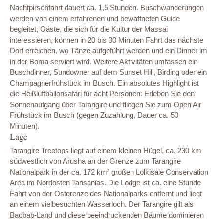
Nachtpirschfahrt dauert ca. 1,5 Stunden. Buschwanderungen
werden von einem erfahrenen und bewaffneten Guide
begleitet, Gäste, die sich für die Kultur der Massai
interessieren, können in 20 bis 30 Minuten Fahrt das nächste
Dorf erreichen, wo Tänze aufgeführt werden und ein Dinner im
in der Boma serviert wird. Weitere Aktivitäten umfassen ein
Buschdinner, Sundowner auf dem Sunset Hill, Birding oder ein
Champagnerfrühstück im Busch. Ein absolutes Highlight ist
die Heißluftballonsafari für acht Personen: Erleben Sie den
Sonnenaufgang über Tarangire und fliegen Sie zum Open Air
Frühstück im Busch (gegen Zuzahlung, Dauer ca. 50
Minuten).
Lage
Tarangire Treetops liegt auf einem kleinen Hügel, ca. 230 km
südwestlich von Arusha an der Grenze zum Tarangire
Nationalpark in der ca. 172 km² großen Lolkisale Conservation
Area im Nordosten Tansanias. Die Lodge ist ca. eine Stunde
Fahrt von der Ostgrenze des Nationalparks entfernt und liegt
an einem vielbesuchten Wasserloch. Der Tarangire gilt als
Baobab-Land und diese beeindruckenden Bäume dominieren