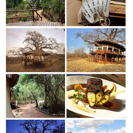
Show larger version
Show larger version
Show larger version
Show larger version
Show larger version
Show larger version