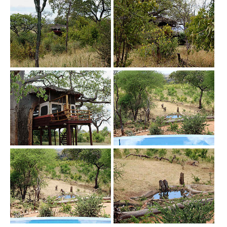
Show larger version
Show larger version
Show larger version
Show larger version