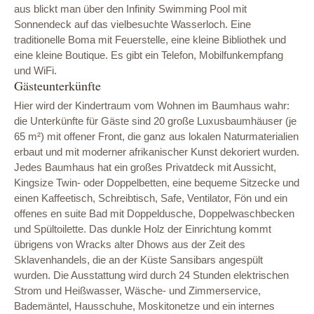
aus blickt man über den Infinity Swimming Pool mit
Sonnendeck auf das vielbesuchte Wasserloch. Eine
traditionelle Boma mit Feuerstelle, eine kleine Bibliothek und
eine kleine Boutique. Es gibt ein Telefon, Mobilfunkempfang
und WiFi.
Gästeunterkünfte
Hier wird der Kindertraum vom Wohnen im Baumhaus wahr:
die Unterkünfte für Gäste sind 20 große Luxusbaumhäuser (je
65 m²) mit offener Front, die ganz aus lokalen Naturmaterialien
erbaut und mit moderner afrikanischer Kunst dekoriert wurden.
Jedes Baumhaus hat ein großes Privatdeck mit Aussicht,
Kingsize Twin- oder Doppelbetten, eine bequeme Sitzecke und
einen Kaffeetisch, Schreibtisch, Safe, Ventilator, Fön und ein
offenes en suite Bad mit Doppeldusche, Doppelwaschbecken
und Spültoilette. Das dunkle Holz der Einrichtung kommt
übrigens von Wracks alter Dhows aus der Zeit des
Sklavenhandels, die an der Küste Sansibars angespült
wurden. Die Ausstattung wird durch 24 Stunden elektrischen
Strom und Heißwasser, Wäsche- und Zimmerservice,
Bademäntel, Hausschuhe, Moskitonetze und ein internes