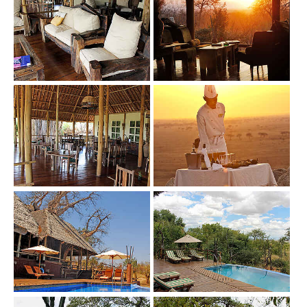
Show larger version
Show larger version
Show larger version
Show larger version
Show larger version
Show larger version