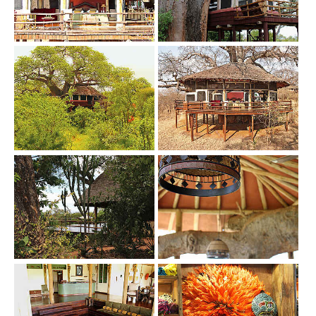
Show larger version
Show larger version
Show larger version
Show larger version
Show larger version
Show larger version