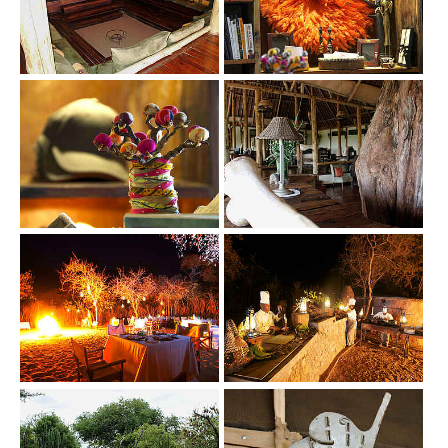
Show larger version
Show larger version
Show larger version
Show larger version
Show larger version
Show larger version