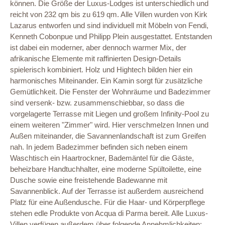
können. Die Größe der Luxus-Lodges ist unterschiedlich und
reicht von 232 qm bis zu 619 qm. Alle Villen wurden von Kirk
Lazarus entworfen und sind individuell mit Möbeln von Fendi,
Kenneth Cobonpue und Philipp Plein ausgestattet. Entstanden
ist dabei ein moderner, aber dennoch warmer Mix, der
afrikanische Elemente mit raffinierten Design-Details
spielerisch kombiniert. Holz und Hightech bilden hier ein
harmonisches Miteinander. Ein Kamin sorgt für zusätzliche
Gemütlichkeit. Die Fenster der Wohnräume und Badezimmer
sind versenk- bzw. zusammenschiebbar, so dass die
vorgelagerte Terrasse mit Liegen und großem Infinity-Pool zu
einem weiteren "Zimmer" wird. Hier verschmelzen Innen und
Außen miteinander, die Savannenlandschaft ist zum Greifen
nah. In jedem Badezimmer befinden sich neben einem
Waschtisch ein Haartrockner, Bademäntel für die Gäste,
beheizbare Handtuchhalter, eine moderne Spültoilette, eine
Dusche sowie eine freistehende Badewanne mit
Savannenblick. Auf der Terrasse ist außerdem ausreichend
Platz für eine Außendusche. Für die Haar- und Körperpflege
stehen edle Produkte von Acqua di Parma bereit. Alle Luxus-
Villen verfügen außerdem über folgende Annehmlichkeiten: