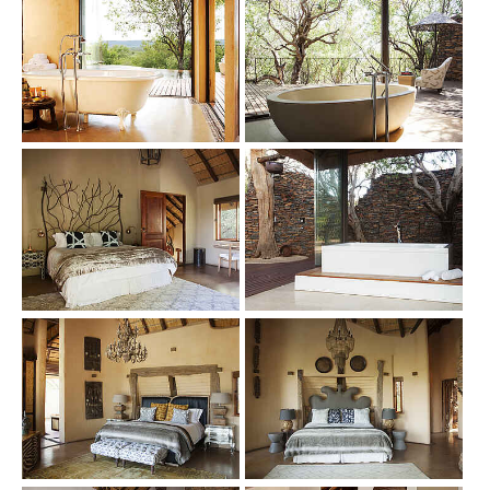
Show larger version
Show larger version
Show larger version
Show larger version