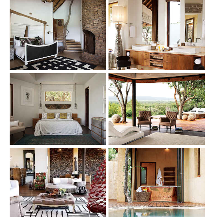
Show larger version
Show larger version
Show larger version
Show larger version
Show larger version
Show larger version