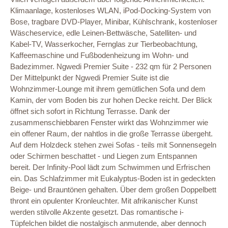
Klimaanlage, kostenloses WLAN, iPod-Docking-System von
Bose, tragbare DVD-Player, Minibar, Kühlschrank, kostenloser
Wäscheservice, edle Leinen-Bettwäsche, Satelliten- und
Kabel-TV, Wasserkocher, Fernglas zur Tierbeobachtung,
Kaffeemaschine und Fußbodenheizung im Wohn- und
Badezimmer. Ngwedi Premier Suite - 232 qm für 2 Personen
Der Mittelpunkt der Ngwedi Premier Suite ist die
Wohnzimmer-Lounge mit ihrem gemütlichen Sofa und dem
Kamin, der vom Boden bis zur hohen Decke reicht. Der Blick
öffnet sich sofort in Richtung Terrasse. Dank der
zusammenschiebbaren Fenster wirkt das Wohnzimmer wie
ein offener Raum, der nahtlos in die große Terrasse übergeht.
Auf dem Holzdeck stehen zwei Sofas - teils mit Sonnensegeln
oder Schirmen beschattet - und Liegen zum Entspannen
bereit. Der Infinity-Pool lädt zum Schwimmen und Erfrischen
ein. Das Schlafzimmer mit Eukalyptus-Boden ist in gedeckten
Beige- und Brauntönen gehalten. Über dem großen Doppelbett
thront ein opulenter Kronleuchter. Mit afrikanischer Kunst
werden stilvolle Akzente gesetzt. Das romantische i-
Tüpfelchen bildet die nostalgisch anmutende, aber dennoch