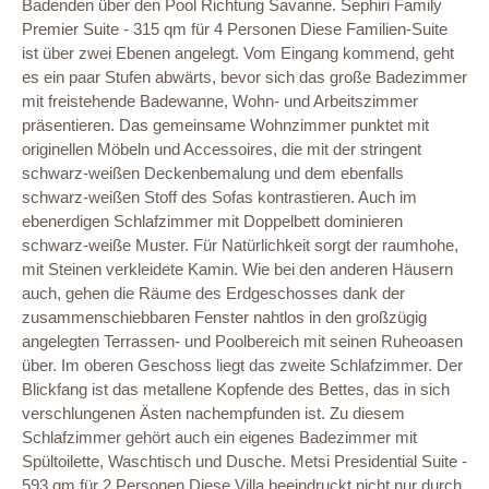
Badenden über den Pool Richtung Savanne. Sephiri Family
Premier Suite - 315 qm für 4 Personen Diese Familien-Suite
ist über zwei Ebenen angelegt. Vom Eingang kommend, geht
es ein paar Stufen abwärts, bevor sich das große Badezimmer
mit freistehende Badewanne, Wohn- und Arbeitszimmer
präsentieren. Das gemeinsame Wohnzimmer punktet mit
originellen Möbeln und Accessoires, die mit der stringent
schwarz-weißen Deckenbemalung und dem ebenfalls
schwarz-weißen Stoff des Sofas kontrastieren. Auch im
ebenerdigen Schlafzimmer mit Doppelbett dominieren
schwarz-weiße Muster. Für Natürlichkeit sorgt der raumhohe,
mit Steinen verkleidete Kamin. Wie bei den anderen Häusern
auch, gehen die Räume des Erdgeschosses dank der
zusammenschiebbaren Fenster nahtlos in den großzügig
angelegten Terrassen- und Poolbereich mit seinen Ruheoasen
über. Im oberen Geschoss liegt das zweite Schlafzimmer. Der
Blickfang ist das metallene Kopfende des Bettes, das in sich
verschlungenen Ästen nachempfunden ist. Zu diesem
Schlafzimmer gehört auch ein eigenes Badezimmer mit
Spültoilette, Waschtisch und Dusche. Metsi Presidential Suite -
593 qm für 2 Personen Diese Villa beeindruckt nicht nur durch