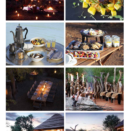
Show larger version
Show larger version
Show larger version
Show larger version
Show larger version
Show larger version