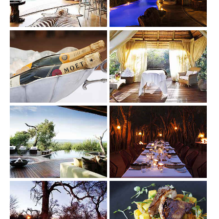
Show larger version
Show larger version
Show larger version
Show larger version
Show larger version
Show larger version