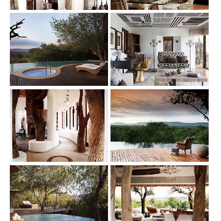
Show larger version
Show larger version
Show larger version
Show larger version
Show larger version
Show larger version