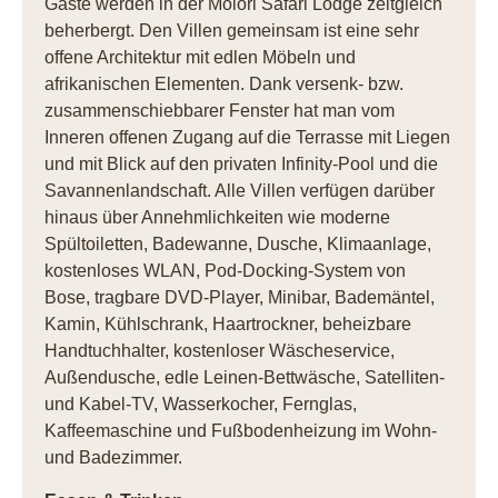
Gäste werden in der Molori Safari Lodge zeitgleich
beherbergt. Den Villen gemeinsam ist eine sehr
offene Architektur mit edlen Möbeln und
afrikanischen Elementen. Dank versenk- bzw.
zusammenschiebbarer Fenster hat man vom
Inneren offenen Zugang auf die Terrasse mit Liegen
und mit Blick auf den privaten Infinity-Pool und die
Savannenlandschaft. Alle Villen verfügen darüber
hinaus über Annehmlichkeiten wie moderne
Spültoiletten, Badewanne, Dusche, Klimaanlage,
kostenloses WLAN, Pod-Docking-System von
Bose, tragbare DVD-Player, Minibar, Bademäntel,
Kamin, Kühlschrank, Haartrockner, beheizbare
Handtuchhalter, kostenloser Wäscheservice,
Außendusche, edle Leinen-Bettwäsche, Satelliten-
und Kabel-TV, Wasserkocher, Fernglas,
Kaffeemaschine und Fußbodenheizung im Wohn-
und Badezimmer.