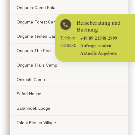
Onguma Camp Kala
Reiseberatung und
Onguma Forest Camp
Buchung
Onguma Tented Camp
+49 89 21548-2999
Telefon:
Anfrage senden
Kontakt:
Onguma The Fort
Aktuelle Angebote
Onguma Trails Camp
Onkoshi Camp
Safari House
Safarihoek Lodge
Taleni Etosha Village