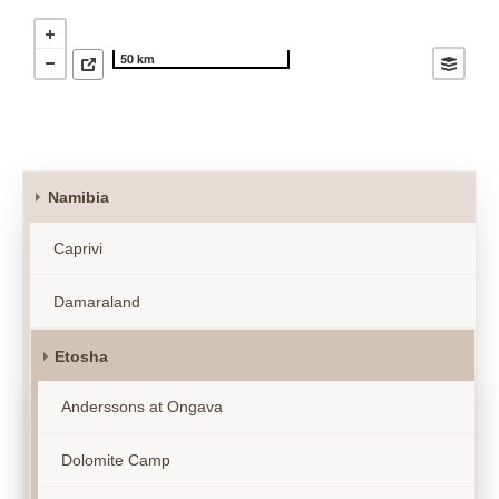
50 km
Namibia
Caprivi
Damaraland
Etosha
Anderssons at Ongava
Dolomite Camp