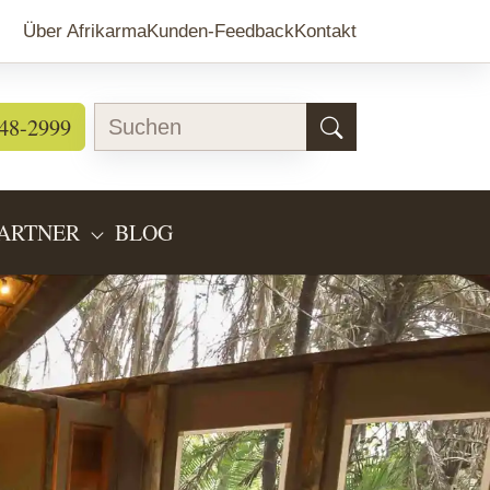
Über Afrikarma
Kunden-Feedback
Kontakt
48-2999
ARTNER
BLOG
EARTEN"
BMENU FOR "LÄNDERINFOS"
SUBMENU FOR "PARTNER"