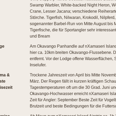
Swamp Warbler, White-backed Night Heron, W
Crane, Lesser Jacana; verschiedene Reiherarte
Störche. Tigerfish, Nilwaran, Krokodil, Nilpferd,
sogenannter Barbel-Run von Mitte August bis Mi
Tigerfische, die für Sportangler sehr interessa
und Bream
ge
Am Okavango Panhandle auf nXamaseri Island, 
hier ca. 10km breiten Okavango-Flussebene. D
entfernt. Vor der Lodge offene Wasserflächen, 
Inselufer.
ima &
Trockene Jahreszeit von April bis Mitte Novem
ste
März. Der Regen fällt in kurzen kräftigen Sch
isezeit
Tagestemperaturen oft um die 30 Grad. Juni un
Okavango-Hochwasser erreicht nXamaseri Islan
Zeit für Angler: September Beste Zeit für Vog
Brutzeit und beste Bedingungen für die Futters