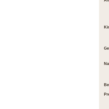
An
Ki
Ge
Na
Be
Pr