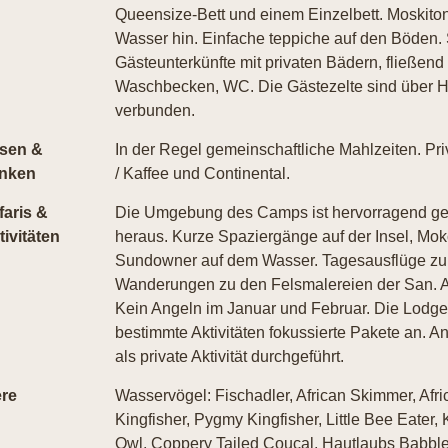
Queensize-Bett und einem Einzelbett. Moskiton
Wasser hin. Einfache teppiche auf den Böden. 
Gästeunterkünfte mit privaten Bädern, fließen
Waschbecken, WC. Die Gästezelte sind über 
verbunden.
sen &
In der Regel gemeinschaftliche Mahlzeiten. Pri
inken
/ Kaffee und Continental.
faris &
Die Umgebung des Camps ist hervorragend ge
tivitäten
heraus. Kurze Spaziergänge auf der Insel, Mok
Sundowner auf dem Wasser. Tagesausflüge zur W
Wanderungen zu den Felsmalereien der San. An
Kein Angeln im Januar und Februar. Die Lodge 
bestimmte Aktivitäten fokussierte Pakete an.
als private Aktivität durchgeführt.
ere
Wasservögel: Fischadler, African Skimmer, Afri
Kingfisher, Pygmy Kingfisher, Little Bee Eater, 
Owl, Coppery Tailed Coucal, Hautlaubs Babbl