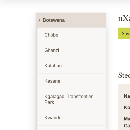
nX
Botswana
Ste
Chobe
Ghanzi
Kalahari
Ste
Kasane
N
Kgalagadi Transfrontier
Park
Ko
Kwando
Ma
Gä