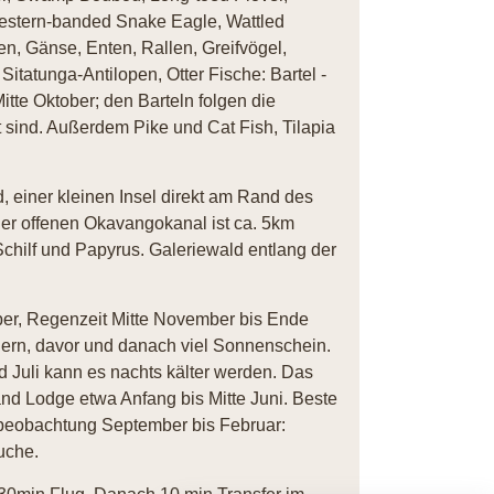
estern-banded Snake Eagle, Wattled
n, Gänse, Enten, Rallen, Greifvögel,
 Sitatunga-Antilopen, Otter Fische: Bartel -
tte Oktober; den Barteln folgen die
nt sind. Außerdem Pike und Cat Fish, Tilapia
einer kleinen Insel direkt am Rand des
er offenen Okavangokanal ist ca. 5km
Schilf und Papyrus. Galeriewald entlang der
ber, Regenzeit Mitte November bis Ende
auern, davor und danach viel Sonnenschein.
d Juli kann es nachts kälter werden. Das
d Lodge etwa Anfang bis Mitte Juni. Beste
elbeobachtung September bis Februar:
uche.