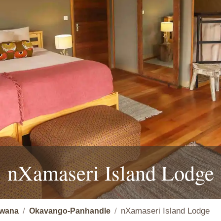
nXamaseri Island Lodge
nXamaseri Island Lodge
wana
Okavango-Panhandle