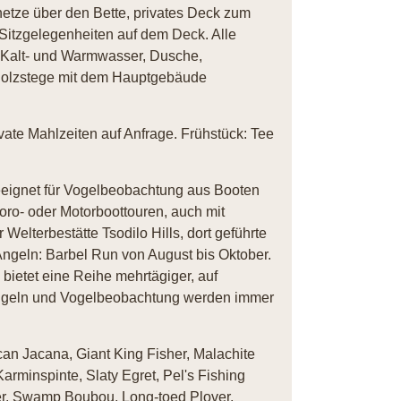
etze über den Bette, privates Deck zum
Sitzgelegenheiten auf dem Deck. Alle
d Kalt- und Warmwasser, Dusche,
Holzstege mit dem Hauptgebäude
vate Mahlzeiten auf Anfrage. Frühstück: Tee
eignet für Vogelbeobachtung aus Booten
oro- oder Motorboottouren, auch mit
elterbestätte Tsodilo Hills, dort geführte
geln: Barbel Run von August bis Oktober.
bietet eine Reihe mehrtägiger, auf
 Angeln und Vogelbeobachtung werden immer
can Jacana, Giant King Fisher, Malachite
Karminspinte, Slaty Egret, Pel's Fishing
er, Swamp Boubou, Long-toed Plover,