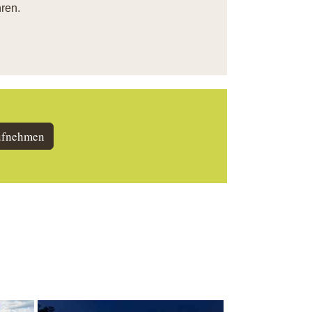
ren.
ufnehmen
Show larger version