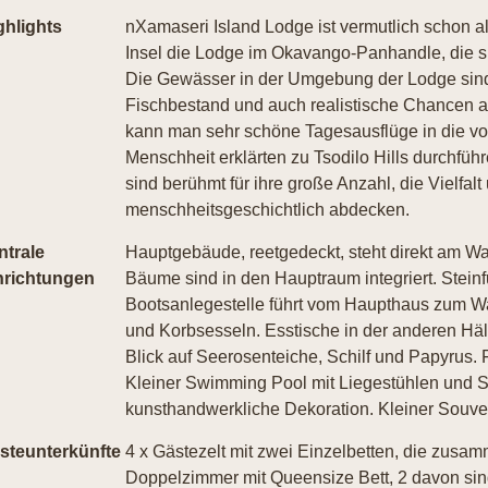
ghlights
nXamaseri Island Lodge ist vermutlich schon al
Insel die Lodge im Okavango-Panhandle, die s
Die Gewässer in der Umgebung der Lodge sind 
Fischbestand und auch realistische Chancen au
kann man sehr schöne Tagesausflüge in die 
Menschheit erklärten zu Tsodilo Hills durchfüh
sind berühmt für ihre große Anzahl, die Vielfalt
menschheitsgeschichtlich abdecken.
ntrale
Hauptgebäude, reetgedeckt, steht direkt am Wa
nrichtungen
Bäume sind in den Hauptraum integriert. Stein
Bootsanlegestelle führt vom Haupthaus zum Wa
und Korbsesseln. Esstische in der anderen Hälf
Blick auf Seerosenteiche, Schilf und Papyrus. 
Kleiner Swimming Pool mit Liegestühlen und 
kunsthandwerkliche Dekoration. Kleiner Souve
steunterkünfte
4 x Gästezelt mit zwei Einzelbetten, die zus
Doppelzimmer mit Queensize Bett, 2 davon si