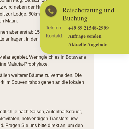
 30min Flug. Danach 10 min Transfer im
atz wird neben der Hauptstraße geboten.
Reiseberatung und
it zur Lodge. 60km (45min) Distanz zur
Buchung
ach Maun.
+49 89 21548-2999
Telefon:
nen aber erst ab 15 Jahren an allen
Anfrage senden
Kontakt:
tte anfragen. In den Familieneinheiten wird
Aktuelle Angebote
alariagebiet. Wenngleich es in Botswana
eine Malaria-Prophylaxe.
ällen weiterer Bäume zu vermeiden. Die
k im Souvenirshop gehen an die lokalen
iedlich je nach Saison, Aufenthaltsdauer,
ktivitäten, notwendigen Transfers usw.
. Fragen Sie uns bitte direkt an, um den