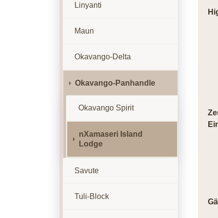
Linyanti
Hi
Maun
Okavango-Delta
Okavango-Panhandle
Okavango Spirit
Ze
Ei
nXamaseri Island
Lodge
Savute
Tuli-Block
Gä