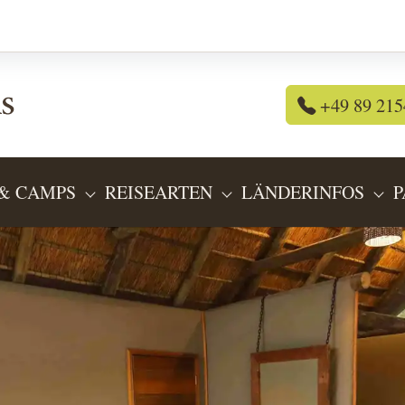
+49 89 215
& CAMPS
REISEARTEN
LÄNDERINFOS
P
OR "REISEANGEBOTE"
SUBMENU FOR "LODGES & CAMPS"
SUBMENU FOR "REIS
SU