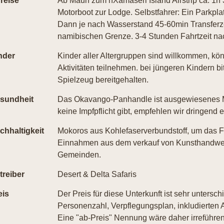
reise
Ab Maun zum nXamaseri Island Airstrip ca. 1h
Motorboot zur Lodge. Selbstfahrer: Ein Parkpl
Dann je nach Wasserstand 45-60min Transferze
namibischen Grenze. 3-4 Stunden Fahrtzeit n
nder
Kinder aller Altergruppen sind willkommen, kön
Aktivitäten teilnehmen. bei jüngeren Kindern bi
Spielzeug bereitgehalten.
sundheit
Das Okavango-Panhandle ist ausgewiesenes M
keine Impfpflicht gibt, empfehlen wir dringend 
chhaltigkeit
Mokoros aus Kohlefaserverbundstoff, um das F
Einnahmen aus dem verkauf von Kunsthandwer
Gemeinden.
treiber
Desert & Delta Safaris
eis
Der Preis für diese Unterkunft ist sehr untersch
Personenzahl, Verpflegungsplan, inkludierten A
Eine "ab-Preis" Nennung wäre daher irreführend