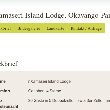
amaseri Island Lodge, Okavango-Pa
ckbrief
Bildergalerie
Landkarte
Kontakt / Anfrage
ckbrief
ame
nXamaseri Island Lodge
mfort
Gehoben, 4 Sterne
x.
20 Gäste in 5 Doppelzelten, zwei 3er-Zelten 
steanzahl