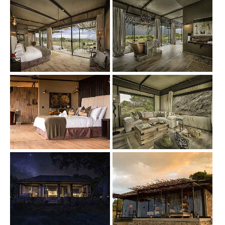
Show larger version
Show larger version
Show larger version
Show larger version
Show larger version
Show larger version