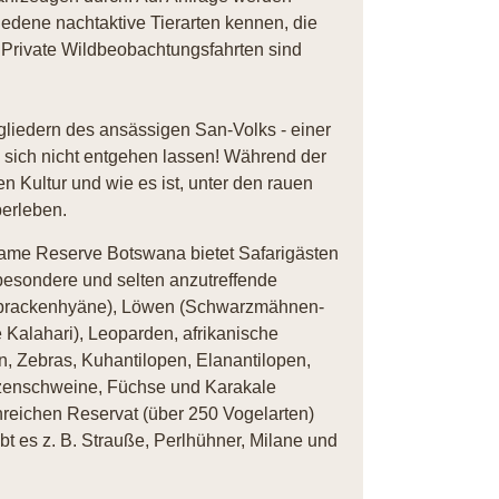
iedene nachtaktive Tierarten kennen, die
. Private Wildbeobachtungsfahrten sind
gliedern des ansässigen San-Volks - einer
an sich nicht entgehen lassen! Während der
n Kultur und wie es ist, unter den rauen
erleben.
Game Reserve Botswana bietet Safarigästen
 besondere und selten anzutreffende
abrackenhyäne), Löwen (Schwarzmähnen-
 Kalahari), Leoparden, afrikanische
, Zebras, Kuhantilopen, Elanantilopen,
rzenschweine, Füchse und Karakale
nreichen Reservat (über 250 Vogelarten)
t es z. B. Strauße, Perlhühner, Milane und