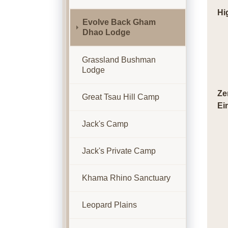
Hi
Evolve Back Gham
Dhao Lodge
Grassland Bushman
Lodge
Ze
Great Tsau Hill Camp
Ei
Jack's Camp
Jack's Private Camp
Khama Rhino Sanctuary
Leopard Plains