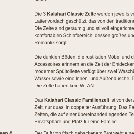
Die 3
Kalahari Classic Zelte
werden jeweils vo
Lattenvordach geschützt, das von den tradition
Die Zelte sind geräumig und stilvoll eingerichte
komfortablen Schlafbereich, dessen großes un
Romantik sorgt.
Die dunklen Böden, die rustikalen Möbel und d
Accessoires erinnern an die Zeit der Entdecke
moderner Spültoilette verfügt über zwei Wasch
Wasser sowie eine Innen- und Außendusche. Ein
Die Zelte haben kein WLAN.
Das
Kalahari Classic Familienzelt
ist von der
Zelt, nur quasi in doppelter Ausführung: Das F
Zelten, die auf einer übereinanderliegenden Ter
Privatsphäre und Platz für eine Familie.
sen &
Der Duft von frisch gebackenem Brot weht ei