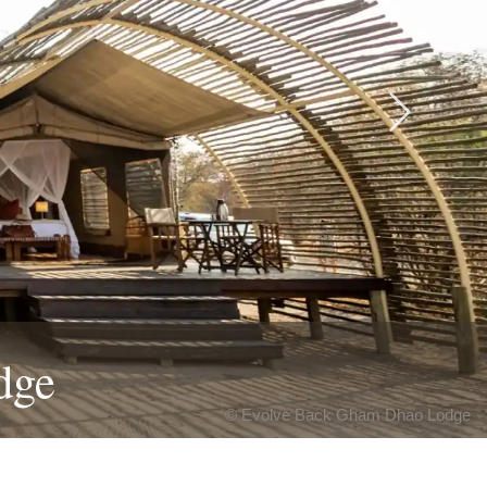
Next
dge
© Evolve Back Gham Dhao Lodge