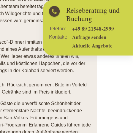
enteam bereitet täglich mit viel Liebe
Reiseberatung und
h Wildgerichte und traditionelle
Buchung
gessen wird gemeinsam am großen Tisch
+49 89 21548-2999
Telefon:
Anfrage senden
Kontakt:
sco"-Dinner inmitten der Wildnis unter den
Aktuelle Angebote
 eines Aufenthalts darf der klassische
Wer lieber etwas anderes trinken will,
ils und köstlichen Häppchen, die vor der
s in der Kalahari serviert werden.
ich, Rücksicht genommen. Bitte im Vorfeld
Getränke sind im Preis inkludiert.
äste die unverfälschte Schönheit der
ter sternenklare Nächte, beeindruckende
gen San-Volkes. Frühmorgens und
ari-Programm. Erfahrene Guides führen jede
-Fahrzeugen durch. Auf Anfrage werden