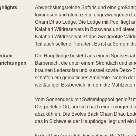
ghlights
Abwechslungsreiche Safaris und eine großartig
luxuriösen und gleichzeitig ungezwungenen Lo
Gham Dhao Lodge. Die Lodge mit Pool liegt an
Kalahari Wildreservats in Botswana und bietet 
Kalahari Wildreservat ist das zweitgrößte Wild
Teil auch seltene Tierarten. Es ist außerdem d
ntrale
Die Hauptlodge besteht aus einem Speisesaal u
nrichtungen
Barbereich, die unter einem Strohdach und eine
braunen Ledersofas und -sessel sowie Deko-E
schaffen ein gemütliches Ambiente. Neben der t
weitläufiger Essbereich, in dem die Mahlzeiten
Vom Sonnendeck mit Swimmingpool genießt man
Der perfekte Ort, um sich nach einer morgendl
abzukühlen. Die Evolve Back Gham Dhao Lodge
das in Sichtweite der Hauptlodge liegt und ein M
In der Main Area steht kostenloses WLAN zur V