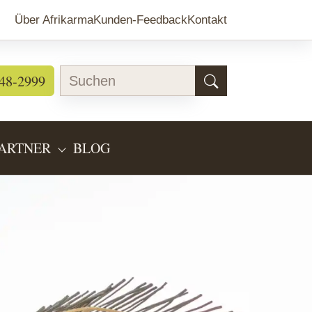
Über Afrikarma
Kunden-Feedback
Kontakt
48-2999
ARTNER
BLOG
EARTEN"
BMENU FOR "LÄNDERINFOS"
SUBMENU FOR "PARTNER"