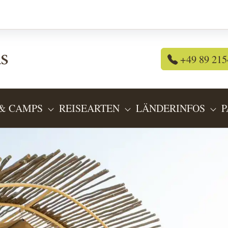
+49 89 215
& CAMPS
REISEARTEN
LÄNDERINFOS
P
OR "REISEANGEBOTE"
SUBMENU FOR "LODGES & CAMPS"
SUBMENU FOR "REIS
SU