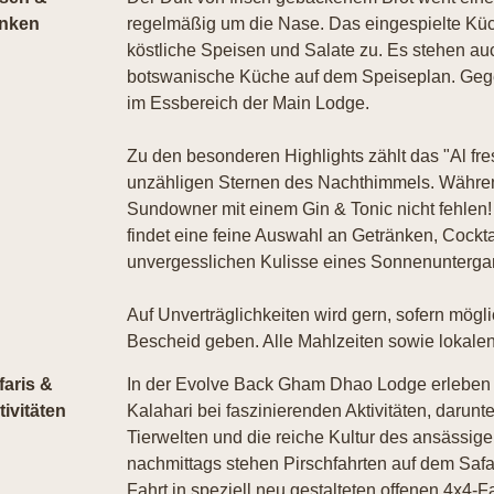
inken
regelmäßig um die Nase. Das eingespielte Küch
köstliche Speisen und Salate zu. Es stehen auc
botswanische Küche auf dem Speiseplan. Ge
im Essbereich der Main Lodge.
Zu den besonderen Highlights zählt das "Al fre
unzähligen Sternen des Nachthimmels. Während
Sundowner mit einem Gin & Tonic nicht fehlen! 
findet eine feine Auswahl an Getränken, Cockta
unvergesslichen Kulisse eines Sonnenuntergang
Auf Unverträglichkeiten wird gern, sofern mögl
Bescheid geben. Alle Mahlzeiten sowie lokalen 
faris &
In der Evolve Back Gham Dhao Lodge erleben G
tivitäten
Kalahari bei faszinierenden Aktivitäten, darun
Tierwelten und die reiche Kultur des ansässi
nachmittags stehen Pirschfahrten auf dem Saf
Fahrt in speziell neu gestalteten offenen 4x4