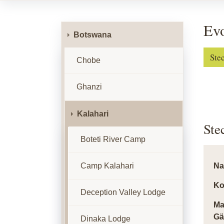
Ev
Botswana
Ste
Chobe
Ghanzi
Kalahari
Ste
Boteti River Camp
Camp Kalahari
N
Ko
Deception Valley Lodge
Ma
Gä
Dinaka Lodge