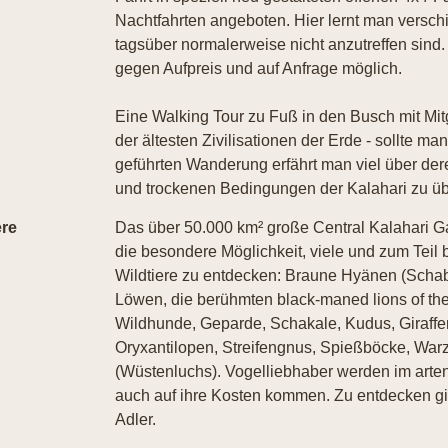
Nachtfahrten angeboten. Hier lernt man versch
tagsüber normalerweise nicht anzutreffen sind
gegen Aufpreis und auf Anfrage möglich.
Eine Walking Tour zu Fuß in den Busch mit Mit
der ältesten Zivilisationen der Erde - sollte m
geführten Wanderung erfährt man viel über dere
und trockenen Bedingungen der Kalahari zu üb
ere
Das über 50.000 km² große Central Kalahari 
die besondere Möglichkeit, viele und zum Teil
Wildtiere zu entdecken: Braune Hyänen (Sch
Löwen, die berühmten black-maned lions of the
Wildhunde, Geparde, Schakale, Kudus, Giraffen
Oryxantilopen, Streifengnus, Spießböcke, Wa
(Wüstenluchs). Vogelliebhaber werden im arte
auch auf ihre Kosten kommen. Zu entdecken gib
Adler.