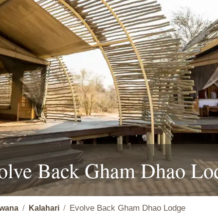
olve Back Gham Dhao Lo
Evolve Back Gham Dhao Lodge
wana
Kalahari