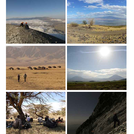
Show larger version
Show larger version
Show larger version
Show larger version
Show larger version
Show larger version