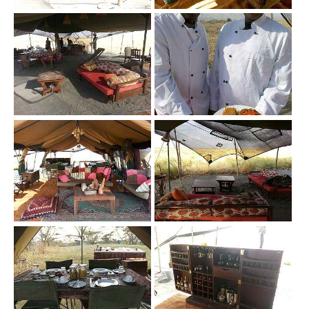
Show larger version
Show larger version
Show larger version
Show larger version
Show larger version
Show larger version