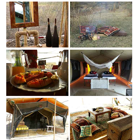
Show larger version
Show larger version
Show larger version
Show larger version
Show larger version
Show larger version