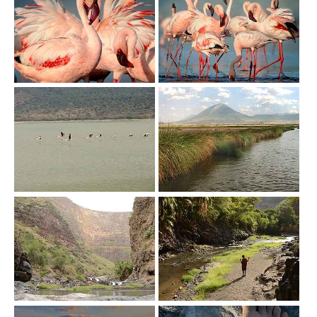
Show larger version
Show larger version
Show larger version
Show larger version
Show larger version
Show larger version