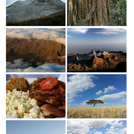
Show larger version
Show larger version
Show larger version
Show larger version
Show larger version
Show larger version