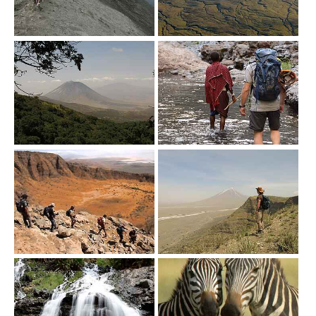
Show larger version
Show larger version
Show larger version
Show larger version
Show larger version
Show larger version