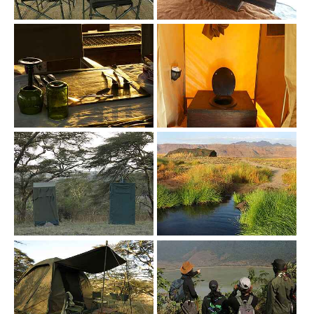
Show larger version
Show larger version
Show larger version
Show larger version
Show larger version
Show larger version