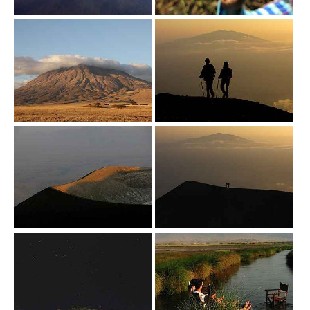
Show larger version
Show larger version
Show larger version
Show larger version
Show larger version
Show larger version