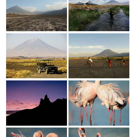
Show larger version
Show larger version
Show larger version
Show larger version
Show larger version
Show larger version