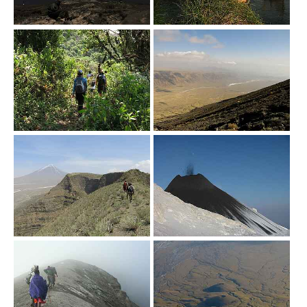
Show larger version
Show larger version
Show larger version
Show larger version
Show larger version
Show larger version