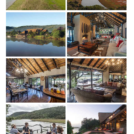
Show larger version
Show larger version
Show larger version
Show larger version
Show larger version
Show larger version