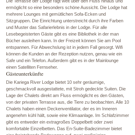
Die Terrasse der Lodge ragt weit über den Fluss hinaus und
ermöglicht so eine besonders schöne Aussicht. Die Lodge hat
mehrere Lounges mit gemütlichen Sofa-Ecken und
Sitzgruppen. Die Einrichtung unterstreicht durch ihre Farben
und Muster das Safarierlebnis in der Lodge. Für alle
Lesebegeisterten Gäste gibt es eine Bibliothek in der man
Bücher ausleihen kann. In der Freizeit können Sie am Pool
entspannen. Für Abwechslung ist in jedem Fall gesorgt. Wifi
können die Kunden an der Rezeption nutzen, genau wie ein
Safe und ein Telefon. Außerdem gibt es in der Mainlounge
einen Satelliten Fernseher.
Gästeunterkünfte
Die Kariega River Lodge bietet 10 sehr geräumige,
geschmackvoll ausgestattete, mit Stroh gedeckte Suiten. Die
Lage der Chalets direkt am Fluss ermöglicht es den Gästen,
von der privaten Terrasse aus, die Tiere zu beobachten. Alle 10
Chalets haben einen Deckenventilator, der es im Inneren
angenehm kühl hält, sowie eine Klimaanlage. Im Schlafzimmer
gibt es entweder ein extragroßes Doppelbett oder zwei
komfortable Einzelbetten. Das En-Suite-Badezimmer bietet