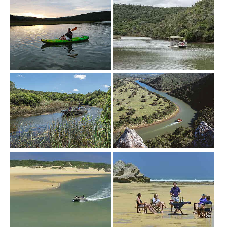
Show larger version
Show larger version
Show larger version
Show larger version
Show larger version
Show larger version