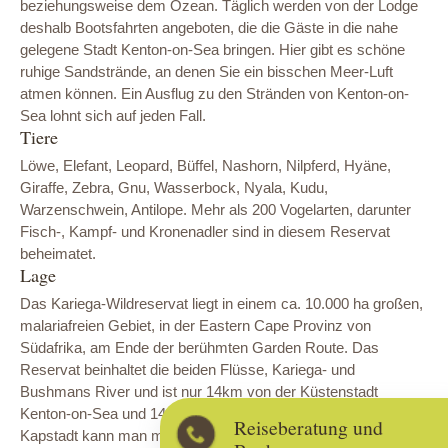
beziehungsweise dem Ozean. Täglich werden von der Lodge
deshalb Bootsfahrten angeboten, die die Gäste in die nahe
gelegene Stadt Kenton-on-Sea bringen. Hier gibt es schöne
ruhige Sandstrände, an denen Sie ein bisschen Meer-Luft
atmen können. Ein Ausflug zu den Stränden von Kenton-on-
Sea lohnt sich auf jeden Fall.
Tiere
Löwe, Elefant, Leopard, Büffel, Nashorn, Nilpferd, Hyäne,
Giraffe, Zebra, Gnu, Wasserbock, Nyala, Kudu,
Warzenschwein, Antilope. Mehr als 200 Vogelarten, darunter
Fisch-, Kampf- und Kronenadler sind in diesem Reservat
beheimatet.
Lage
Das Kariega-Wildreservat liegt in einem ca. 10.000 ha großen,
malariafreien Gebiet, in der Eastern Cape Provinz von
Südafrika, am Ende der berühmten Garden Route. Das
Reservat beinhaltet die beiden Flüsse, Kariega- und
Bushmans River und ist nur 14km von der Küstenstadt
Kenton-on-Sea und 141km von Port Elizabeth entfernt.
Reiseberatung und
Kapstadt kann man mit einem kurzen Flug erreichen. Die