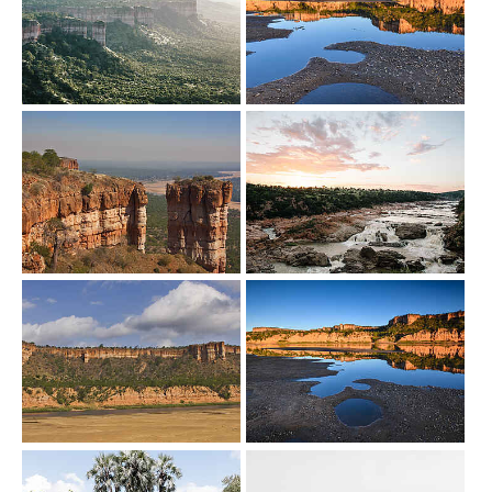
Show larger version
Show larger version
Show larger version
Show larger version
Show larger version
Show larger version