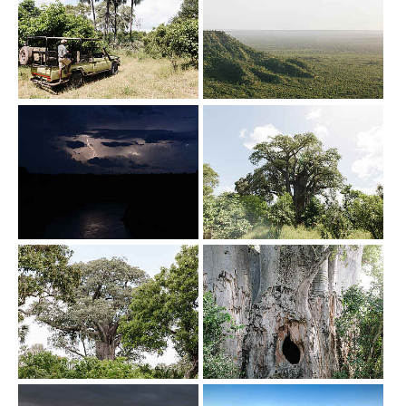
Show larger version
Show larger version
Show larger version
Show larger version
Show larger version
Show larger version