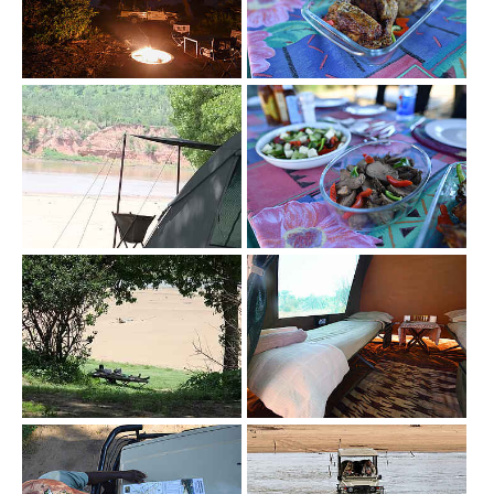
Show larger version
Show larger version
Show larger version
Show larger version
Show larger version
Show larger version