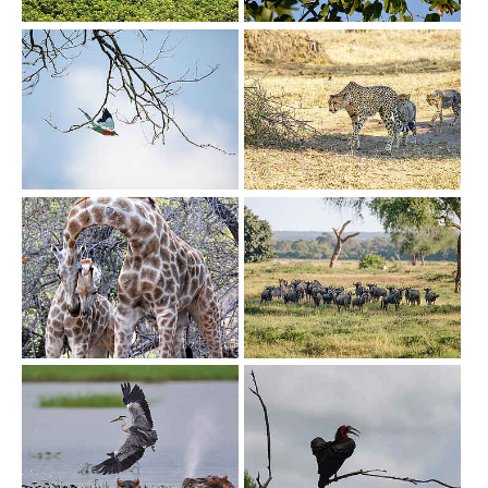
Show larger version
Show larger version
Show larger version
Show larger version
Show larger version
Show larger version