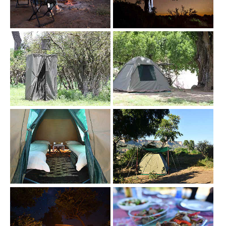
Show larger version
Show larger version
Show larger version
Show larger version
Show larger version
Show larger version