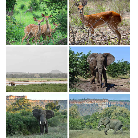
Show larger version
Show larger version
Show larger version
Show larger version
Show larger version
Show larger version