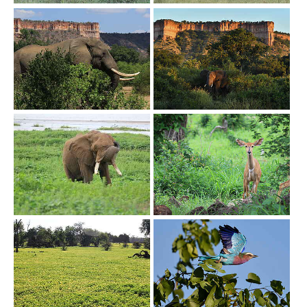
Show larger version
Show larger version
Show larger version
Show larger version
Show larger version
Show larger version