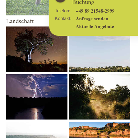
Buchung
+49 89 21548-2999
Telefon:
Anfrage senden
Kontakt:
Landschaft
Aktuelle Angebote
Show larger version
Show larger version
Show larger version
Show larger version
Show larger version
Show larger version