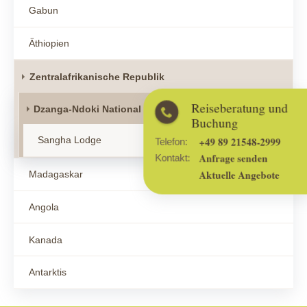
Gabun
Äthiopien
Zentralafrikanische Republik
Reiseberatung und
Dzanga-Ndoki National Park
Buchung
Sangha Lodge
+49 89 21548-2999
Telefon:
Anfrage senden
Kontakt:
Madagaskar
Aktuelle Angebote
Angola
Kanada
Antarktis